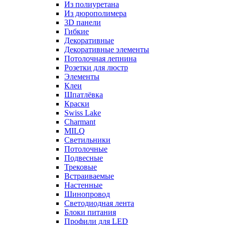
Из полиуретана
Из дюрополимера
3D панели
Гибкие
Декоративные
Декоративные элементы
Потолочная лепнина
Розетки для люстр
Элементы
Клеи
Шпатлёвка
Краски
Swiss Lake
Charmant
MILQ
Светильники
Потолочные
Подвесные
Трековые
Встраиваемые
Настенные
Шинопровод
Светодиодная лента
Блоки питания
Профили для LED