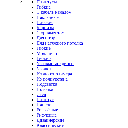
Плинтусы
Гибкие
C кабель-каналом
Накладные
Плоские
Карнизы
С орнаментом
Для штор
Для натяжного потолка
Гибкие
Молдинги
Гибкие
Угловые молдинги
Уголки
Из дюрополимера
Из полиуретана
Подсветка
Потолка
Стен
Плинтус
Панели
Рельефные
Рифленые
Дизайнерские
Классические