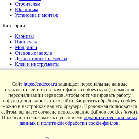
Строителям
Юр. лицам
Установка и монтаж
Категории
Карнизы
Плинтусы
Молдинги
Стеновые панели
Декоративные элементы
Клеи и инструменты
Страницы
Сайт
https://endecor.ru
защищает персональные данные
Интерьеры
пользователей и использует файлы cookies (куки) только для
Блог
персонализации сервисов, чтобы оптимизировать работу
Магазин
и функциональность этого сайта. Запретить обработку cookies
можно в настройках вашего браузера. Продолжая пользоваться
О компании
сайтом, вы даете согласие использование файлов cookies (куки).
Пожалуйста ознакомтесь с условиями
обработки персональных
Контакты
данных
и
политикой обработки cookie-файлов
.
Условия продаж
Сертификаты