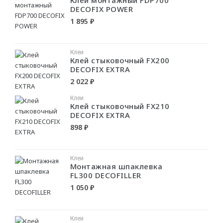
Клей монтажный FDP700
Swiss Lake
DECOFIX POWER
1 895 ₽
Charmant
MILQ
Клеи
Клей стыковочный FX200
DECOFIX EXTRA
СВЕТИЛЬНИКИ
2 022 ₽
Потолочные
Клеи
Клей стыковочный FX210
Подвесные
DECOFIX EXTRA
898 ₽
Трековые
Встраиваемые
Клеи
Настенные
Монтажная шпаклевка
FL300 DECOFILLER
Шинопровод
1 050 ₽
Светодиодная лента
Блоки питания
Клеи