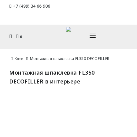
Endecor - искусство
+7 (499) 34 66 906
интерьера в каждом элементе
0
КАТАЛОГ
Клеи
Монтажная шпаклевка FL350 DECOFILLER
ДОСТАВКА И ОПЛАТА
ПЛИНТУСЫ
Монтажная шпаклевка FL350
УСТАНОВКА И МОНТАЖ
DECOFILLER в интерьере
Гибкие
ДИЗАЙНЕРАМ
C кабель-каналом
Накладные
ЮР. ЛИЦАМ И СТРОИТЕЛЯМ
Плоские
КОНТАКТЫ
КАРНИЗЫ