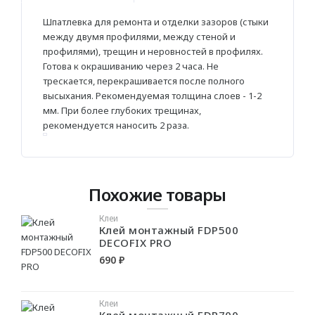
Шпатлевка для ремонта и отделки зазоров (стыки
Гибкие
между двумя профилями, между стеной и
профилями), трещин и неровностей в профилях.
Декоративные
Готова к окрашиванию через 2 часа. Не
трескается, перекрашивается после полного
ДЕКОРАТИВНЫЕ ЭЛЕМЕНТЫ
высыхания. Рекомендуемая толщина слоев - 1-2
мм. При более глубоких трещинах,
рекомендуется наносить 2 раза.
Потолочная лепнина
Розетки для люстр
Элементы
Похожие товары
КЛЕИ
Клеи
Клей монтажный FDP500
DECOFIX PRO
Шпатлёвка
690 ₽
КРАСКИ
Клеи