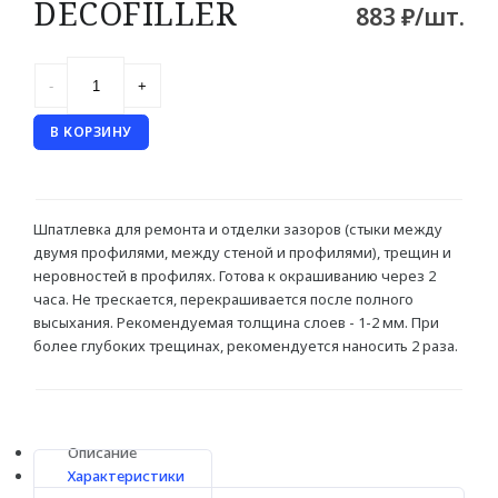
DECOFILLER
883 ₽/шт.
Потолка
Стен
Плинтус
В КОРЗИНУ
ПАНЕЛИ
Шпатлевка для ремонта и отделки зазоров (стыки между
Рельефные
двумя профилями, между стеной и профилями), трещин и
Рифленые
неровностей в профилях. Готова к окрашиванию через 2
часа. Не трескается, перекрашивается после полного
Дизайнерские
высыхания. Рекомендуемая толщина слоев - 1-2 мм. При
более глубоких трещинах, рекомендуется наносить 2 раза.
Классические
Из полиуретана
Из дюрополимера
Описание
Характеристики
3D ПАНЕЛИ