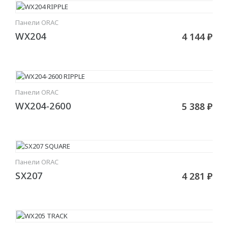
Для штор
Панели ORAC
В КОРЗИНУ
Для натяжного потолка
WX204
4 144 ₽
Гибкие
МОЛДИНГИ
Панели ORAC
В КОРЗИНУ
Гибкие
WX204-2600
5 388 ₽
Угловые молдинги
Уголки
Из дюрополимера
Панели ORAC
В КОРЗИНУ
SX207
4 281 ₽
Из полиуретана
ПОДСВЕТКА