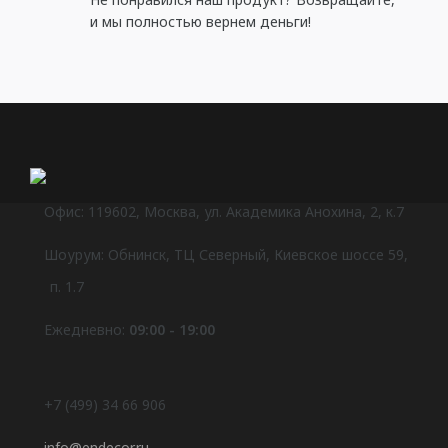
и мы полностью вернем деньги!
Офис: 119602, Москва, ул. Академика Анохина, 2, к.7
Шоурум: Обнинск, ТЦ Северный, Киевское шоссе 59,
п. 1.7
Ежедневно:
09:00 - 19:00
+7 (499) 34 66 906
info@endecor.ru