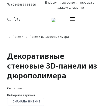
Endecor - искусство интерьера в
+7 (499) 34 66 906
каждом элементе
0
КАТАЛОГ
Панели
Панели из дюрополимера
ДОСТАВКА И ОПЛАТА
ПЛИНТУСЫ
УСТАНОВКА И МОНТАЖ
Декоративные
Гибкие
ДИЗАЙНЕРАМ
стеновые 3D-панели из
C кабель-каналом
ЮР. ЛИЦАМ И СТРОИТЕЛЯМ
Накладные
дюрополимера
Плоские
КОНТАКТЫ
Сортировка
КАРНИЗЫ
Выберите вариант
СНАЧАЛА НИЗКИЕ
С орнаментом