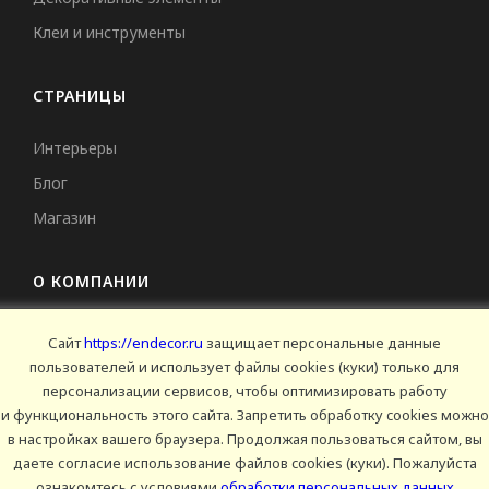
Клеи и инструменты
СТРАНИЦЫ
Интерьеры
Блог
Магазин
О КОМПАНИИ
Контакты
Сайт
https://endecor.ru
защищает персональные данные
пользователей и использует файлы cookies (куки) только для
Условия продаж
персонализации сервисов, чтобы оптимизировать работу
Сертификаты
и функциональность этого сайта. Запретить обработку cookies можно
в настройках вашего браузера. Продолжая пользоваться сайтом, вы
даете согласие использование файлов cookies (куки). Пожалуйста
© 2025 Endecor. Все права защищены.
ознакомтесь с условиями
обработки персональных данных