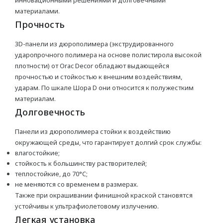
инновационными решениями и долговечными
материалами.
Charmant
Прочность
MILQ
3D-панели из дюрополимера (экструдированного
ударопрочного полимера на основе полистирола высокой
СВЕТИЛЬНИКИ
плотности) от Orac Decor обладают выдающейся
прочностью и стойкостью к внешним воздействиям,
Потолочные
ударам. По шкале Шора D они относится к полужестким
материалам.
Подвесные
Долговечность
Трековые
Панели из дюрополимера стойки к воздействию
Встраиваемые
окружающей среды, что гарантирует долгий срок службы:
влагостойкие;
Настенные
стойкость к большинству растворителей;
Шинопровод
теплостойкие, до 70°C;
не меняются со временем в размерах.
Светодиодная лента
Также при окрашивании финишной краской становятся
устойчивы к ультрафиолетовому излучению.
Блоки питания
Легкая установка