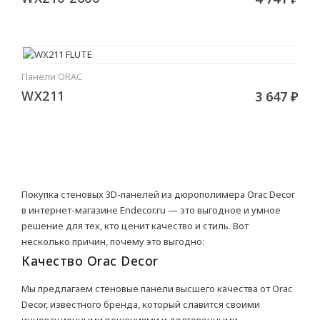
Гибкие
Декоративные
Панели ORAC
ДЕКОРАТИВНЫЕ ЭЛЕМЕНТЫ
В КОРЗИНУ
WX211
3 647 ₽
Потолочная лепнина
Розетки для люстр
Элементы
Покупка стеновых 3D-панелей из дюрополимера Orac Decor
КЛЕИ
в интернет-магазине Endecor.ru — это выгодное и умное
решение для тех, кто ценит качество и стиль. Вот
Шпатлёвка
несколько причин, почему это выгодно:
Качество Orac Decor
КРАСКИ
Мы предлагаем стеновые панели высшего качества от Orac
Decor, известного бренда, который славится своими
Swiss Lake