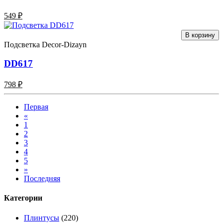
549 ₽
В корзину
Подсветка Decor-Dizayn
DD617
798 ₽
Первая
«
1
2
3
4
5
»
Последняя
Категории
Плинтусы
(220)