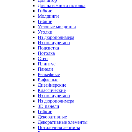
Для штор
Для натяжного потолка
Гибкие
Молдинги
Гибкие
Угловые молдинги
Уголки
Из дюрополимера
Из полиуретана
Подсветка
Потолка
Стен
Плинтус
Панели
Рельефные
Рифленые
Дизайнерские
Классические
Из полиуретана
Из дюрополимера
3D панели
Гибкие
Декоративные
Декоративные элементы
Потолочная лепнина