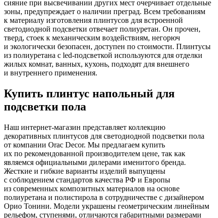
сияние при высвечивании других мест очерчивает отдельные
зоны, предупреждает о наличии преград. Всем требованиям
к материалу изготовления плинтусов для встроенной
светодиодной подсветки отвечает полиуретан. Он прочен,
тверд, стоек к механическим воздействиям, негорюч
и экологически безопасен, доступен по стоимости. Плинтусы
из полиуретана с led-подсветкой используются для отделки
жилых комнат, ванных, кухонь, подходят для внешнего
и внутреннего применения.
Купить плинтус напольный для
подсветки пола
Наш интернет-магазин представляет коллекцию
декоративных плинтусов для светодиодной подсветки пола
от компании Orac Decor. Мы предлагаем купить
их по рекомендованной производителем цене, так как
являемся официальными дилерами именитого бренда.
Жесткие и гибкие варианты изделий выпущены
с соблюдением стандартов качества РФ и Европы
из современных композитных материалов на основе
полиуретана и полистирола в сотрудничестве с дизайнером
Орио Тонини. Модели украшены геометрическим линейным
рельефом, ступенями, отличаются габаритными размерами