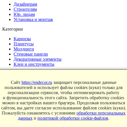
Дизайнерам
Строителям
Юр. лицам
Установка и монтаж
Категории
Карнизы
Плинтусы
Молдинги
Стеновые панели
Декоративные элементы
Клеи и инструменты
Страницы
Сайт
https://endecor.ru
защищает персональные данные
Интерьеры
пользователей и использует файлы cookies (куки) только для
Блог
персонализации сервисов, чтобы оптимизировать работу
Магазин
и функциональность этого сайта. Запретить обработку cookies
можно в настройках вашего браузера. Продолжая пользоваться
О компании
сайтом, вы даете согласие использование файлов cookies (куки).
Контакты
Пожалуйста ознакомтесь с условиями
обработки персональных
Условия продаж
данных
и
политикой обработки cookie-файлов
.
Сертификаты