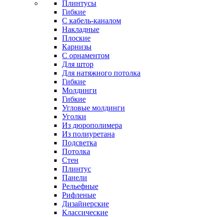
Плинтусы
Гибкие
C кабель-каналом
Накладные
Плоские
Карнизы
С орнаментом
Для штор
Для натяжного потолка
Гибкие
Молдинги
Гибкие
Угловые молдинги
Уголки
Из дюрополимера
Из полиуретана
Подсветка
Потолка
Стен
Плинтус
Панели
Рельефные
Рифленые
Дизайнерские
Классические