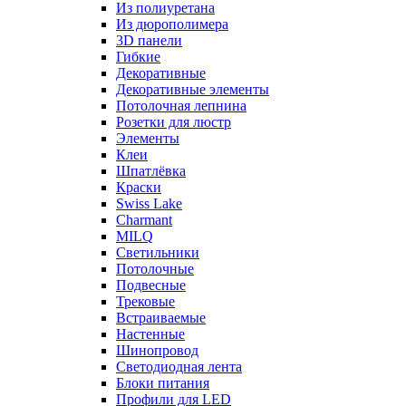
Из полиуретана
Из дюрополимера
3D панели
Гибкие
Декоративные
Декоративные элементы
Потолочная лепнина
Розетки для люстр
Элементы
Клеи
Шпатлёвка
Краски
Swiss Lake
Charmant
MILQ
Светильники
Потолочные
Подвесные
Трековые
Встраиваемые
Настенные
Шинопровод
Светодиодная лента
Блоки питания
Профили для LED