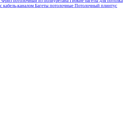
r
Фриз потолочный из полиуретана
Гибкие багеты для потолка
с кабель-каналом
Багеты потолочные
Потолочный плинтус