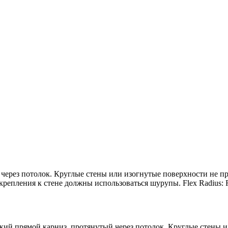
через потолок. Круглые стены или изогнутые поверхности не пр
крепления к стене должны использоваться шурупы. Flex Radius: 
ский прямой карниз, протянутый через потолок. Круглые стены 