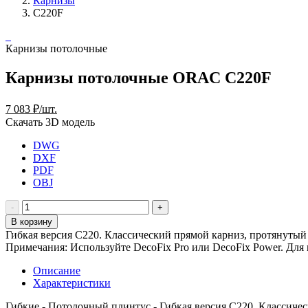
Карнизы
C220F
Карнизы потолочные
Карнизы потолочные ORAC C220F
7 083 ₽/шт.
Скачать 3D модель
DWG
DXF
PDF
OBJ
В корзину
Гибкая версия C220. Классический прямой карниз, протянутый 
Примечания: Используйте DecoFix Pro или DecoFix Power. Для 
Описание
Характеристики
Гибкие - Потолочный плинтус - Гибкая версия C220. Классиче