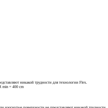
едставляют никакой трудности для технологии Flex.
R min = 400 cm
или изогнутые поверхности не представляют никакой трудности