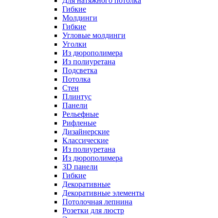
Для натяжного потолка
Гибкие
Молдинги
Гибкие
Угловые молдинги
Уголки
Из дюрополимера
Из полиуретана
Подсветка
Потолка
Стен
Плинтус
Панели
Рельефные
Рифленые
Дизайнерские
Классические
Из полиуретана
Из дюрополимера
3D панели
Гибкие
Декоративные
Декоративные элементы
Потолочная лепнина
Розетки для люстр