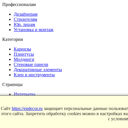
Профессионалам
Дизайнерам
Строителям
Юр. лицам
Установка и монтаж
Категории
Карнизы
Плинтусы
Молдинги
Стеновые панели
Декоративные элементы
Клеи и инструменты
Страницы
Интерьеры
Блог
Магазин
Сайт
https://endecor.ru
защищает персональные данные пользовате
этого сайта. Запретить обработку cookies можно в настройках в
О компании
с услови
Контакты