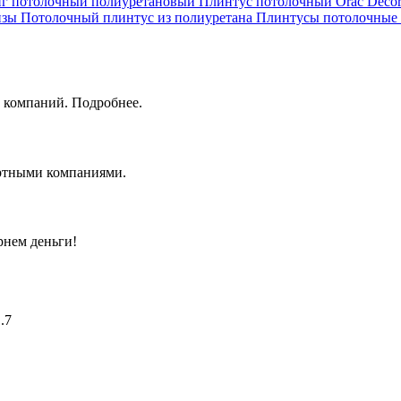
г потолочный полиуретановый
Плинтус потолочный Orac Deco
изы
Потолочный плинтус из полиуретана
Плинтусы потолочные 
 компаний. Подробнее.
ортными компаниями.
рнем деньги!
.7