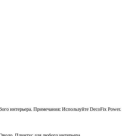
ого интерьера. Примечания: Используйте DecoFix Power.
воло. Плинтус для любого интерьера.