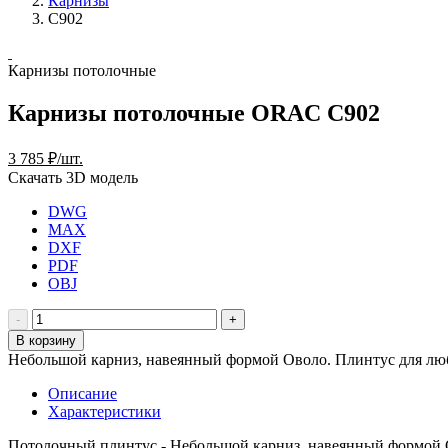
Карнизы
C902
Карнизы потолочные
Карнизы потолочные ORAC C902
3 785 ₽/шт.
Скачать 3D модель
DWG
MAX
DXF
PDF
OBJ
В корзину
Небольшой карниз, навеянный формой Оволо. Плинтус для люб
Описание
Характеристики
Потолочный плинтус - Небольшой карниз, навеянный формой О