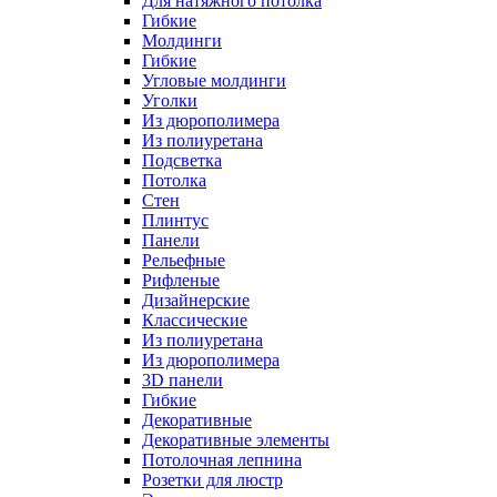
Для натяжного потолка
Гибкие
Молдинги
Гибкие
Угловые молдинги
Уголки
Из дюрополимера
Из полиуретана
Подсветка
Потолка
Стен
Плинтус
Панели
Рельефные
Рифленые
Дизайнерские
Классические
Из полиуретана
Из дюрополимера
3D панели
Гибкие
Декоративные
Декоративные элементы
Потолочная лепнина
Розетки для люстр