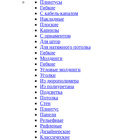
Плинтусы
Гибкие
C кабель-каналом
Накладные
Плоские
Карнизы
С орнаментом
Для штор
Для натяжного потолка
Гибкие
Молдинги
Гибкие
Угловые молдинги
Уголки
Из дюрополимера
Из полиуретана
Подсветка
Потолка
Стен
Плинтус
Панели
Рельефные
Рифленые
Дизайнерские
Классические