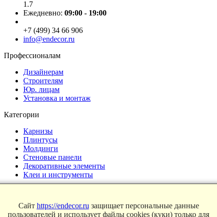
1.7
Ежедневно:
09:00 - 19:00
+7 (499) 34 66 906
info@endecor.ru
Профессионалам
Дизайнерам
Строителям
Юр. лицам
Установка и монтаж
Категории
Карнизы
Плинтусы
Молдинги
Стеновые панели
Декоративные элементы
Клеи и инструменты
Страницы
Сайт
https://endecor.ru
защищает персональные данные
Интерьеры
пользователей и использует файлы cookies (куки) только для
Блог