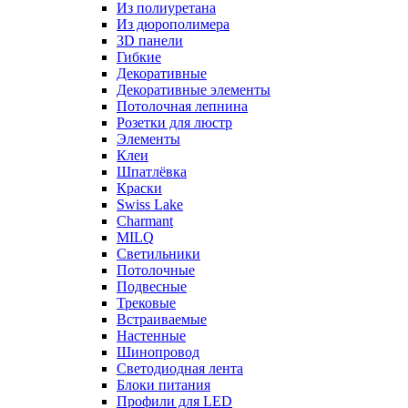
Из полиуретана
Из дюрополимера
3D панели
Гибкие
Декоративные
Декоративные элементы
Потолочная лепнина
Розетки для люстр
Элементы
Клеи
Шпатлёвка
Краски
Swiss Lake
Charmant
MILQ
Светильники
Потолочные
Подвесные
Трековые
Встраиваемые
Настенные
Шинопровод
Светодиодная лента
Блоки питания
Профили для LED