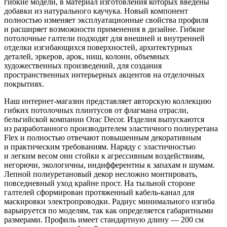
гибкие модели, в материал изготовления которых введены
добавки из натурального каучука. Новый компонент
полностью изменяет эксплуатационные свойства профиля
и расширяет возможности применения в дизайне. Гибкие
потолочные галтели подходят для внешней и внутренней
отделки изгибающихся поверхностей, архитектурных
деталей, эркеров, арок, ниш, колонн, объемных
художественных произведений, для создания
пространственных интерьерных акцентов на отделочных
покрытиях.
Наш интернет-магазин представляет авторскую коллекцию
гибких потолочных плинтусов от флагмана отрасли,
бельгийской компании Orac Decor. Изделия выпускаются
из разработанного производителем эластичного полиуретана
Flex и полностью отвечают повышенным декоративным
и практическим требованиям. Наряду с эластичностью
и легким весом они стойки к агрессивным воздействиям,
негорючи, экологичны, индифферентны к запахам и шумам.
Лепной полиуретановый декор несложно монтировать,
повседневный уход крайне прост. На тыльной стороне
галтелей сформирован протяженный кабель-канал для
маскировки электропроводки. Радиус минимального изгиба
варьируется по моделям, так как определяется габаритными
размерами. Профиль имеет стандартную длину — 200 см