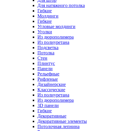
Для штор
Для натяжного потолка
Гибкие
Молдинги
Гибкие
Угловые молдинги
Уголки
Из дюрополимера
Из полиуретана
Подсветка
Потолка
Стен
Плинтус
Панели
Рельефные
Рифленые
Дизайнерские
Классические
Из полиуретана
Из дюрополимера
3D панели
Гибкие
Декоративные
Декоративные элементы
Потолочная лепнина