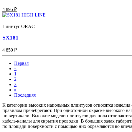
4 895 ₽
Плинтус ORAC
SX181
4 850 ₽
Первая
«
1
2
3
»
Последняя
К категории высоких напольных плинтусов относятся изделия 
правилом пренебрегают. При однотонной окраске высокого нап
по вертикали. Высокие модели плинтусов для пола отличаютс
кабель-каналы для скрытия проводки. В больших залах габар
по площади поверхности с помощью них обрамляются во впеч