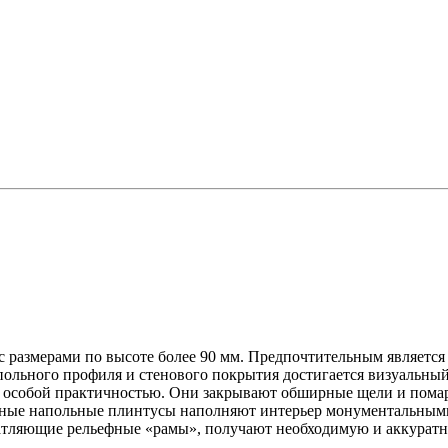
с размерами по высоте более 90 мм. Предпочтительным является
ольного профиля и стенового покрытия достигается визуальный
я особой практичностью. Они закрывают обширные щели и помар
итные напольные плинтусы наполняют интерьер монументальными
атляющие рельефные «рамы», получают необходимую и аккуратн