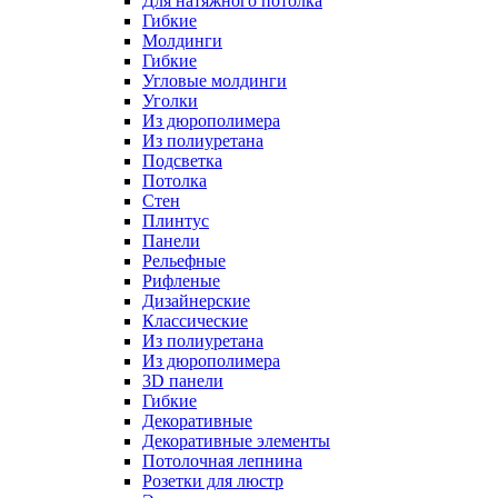
Для натяжного потолка
Гибкие
Молдинги
Гибкие
Угловые молдинги
Уголки
Из дюрополимера
Из полиуретана
Подсветка
Потолка
Стен
Плинтус
Панели
Рельефные
Рифленые
Дизайнерские
Классические
Из полиуретана
Из дюрополимера
3D панели
Гибкие
Декоративные
Декоративные элементы
Потолочная лепнина
Розетки для люстр