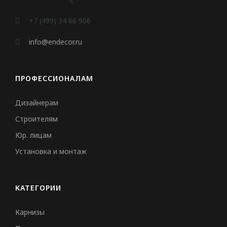
MILQ
+7 (499) 34 66 906
СВЕТИЛЬНИКИ
info@endecor.ru
Потолочные
ПРОФЕССИОНАЛАМ
Подвесные
Трековые
Дизайнерам
Встраиваемые
Строителям
Юр. лицам
Настенные
Установка и монтаж
Шинопровод
Светодиодная лента
КАТЕГОРИИ
Блоки питания
Профили для LED
Карнизы