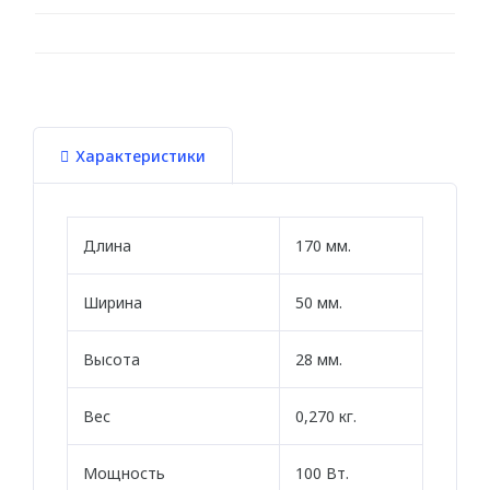
Для натяжного потолка
Гибкие
МОЛДИНГИ
Характеристики
Гибкие
Угловые молдинги
Длина
170 мм.
Уголки
Из дюрополимера
Ширина
50 мм.
Из полиуретана
Высота
28 мм.
ПОДСВЕТКА
Вес
0,270 кг.
Потолка
Мощность
100 Вт.