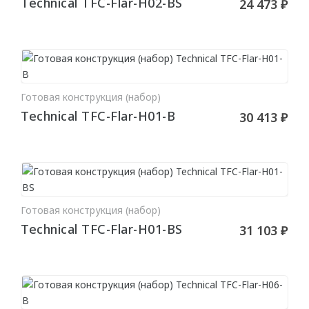
Technical TFC-Flar-H02-BS
24 473 ₽
Декоративные
ДЕКОРАТИВНЫЕ ЭЛЕМЕНТЫ
Потолочная лепнина
Готовая конструкция (набор)
В КОРЗИНУ
Розетки для люстр
Technical TFC-Flar-H01-B
30 413 ₽
Элементы
КЛЕИ
Шпатлёвка
Готовая конструкция (набор)
В КОРЗИНУ
Technical TFC-Flar-H01-BS
31 103 ₽
КРАСКИ
Swiss Lake
Charmant