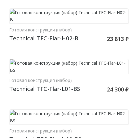
Стен
Плинтус
ПАНЕЛИ
Готовая конструкция (набор)
В КОРЗИНУ
Technical TFC-Flar-H02-B
23 813 ₽
Рельефные
Рифленые
Дизайнерские
Классические
Готовая конструкция (набор)
В КОРЗИНУ
Из полиуретана
Technical TFC-Flar-L01-BS
24 300 ₽
Из дюрополимера
3D ПАНЕЛИ
Готовая конструкция (набор)
Гибкие
В КОРЗИНУ