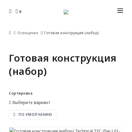
0
КАТАЛОГ
Освещение
Готовая конструкция (набор)
ДОСТАВКА И ОПЛАТА
ПЛИНТУСЫ
УСТАНОВКА И МОНТАЖ
Готовая конструкция
Гибкие
ДИЗАЙНЕРАМ
C кабель-каналом
(набор)
ЮР. ЛИЦАМ И СТРОИТЕЛЯМ
Накладные
Плоские
КОНТАКТЫ
Сортировка
Выберите вариант
КАРНИЗЫ
ПО УМОЛЧАНИЮ
С орнаментом
Для штор