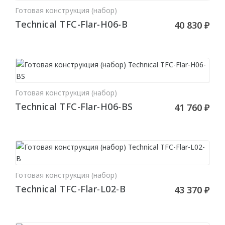
Готовая конструкция (набор)
MILQ
В КОРЗИНУ
Technical TFC-Flar-H06-B
40 830 ₽
СВЕТИЛЬНИКИ
Потолочные
Подвесные
Готовая конструкция (набор)
В КОРЗИНУ
Трековые
Technical TFC-Flar-H06-BS
41 760 ₽
Встраиваемые
Настенные
Шинопровод
Светодиодная лента
Готовая конструкция (набор)
В КОРЗИНУ
Technical TFC-Flar-L02-B
43 370 ₽
Блоки питания
Профили для LED