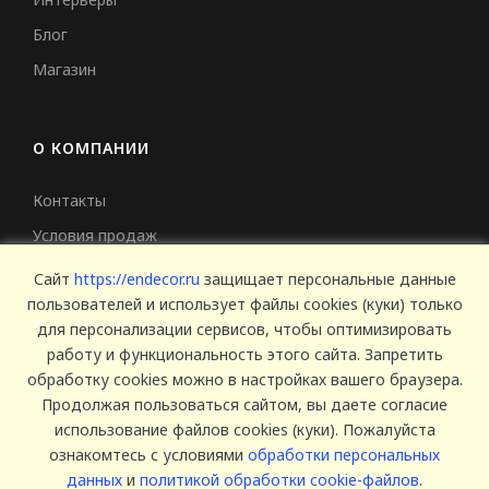
Блог
Магазин
О КОМПАНИИ
Контакты
Условия продаж
Сертификаты
Сайт
https://endecor.ru
защищает персональные данные
пользователей и использует файлы cookies (куки) только
для персонализации сервисов, чтобы оптимизировать
работу и функциональность этого сайта. Запретить
обработку cookies можно в настройках вашего браузера.
Продолжая пользоваться сайтом, вы даете согласие
использование файлов cookies (куки). Пожалуйста
© 2025 Endecor. Все права защищены.
ознакомтесь с условиями
обработки персональных
Политика конфиденциальности
,
Политика использование
данных
и
политикой обработки cookie-файлов
.