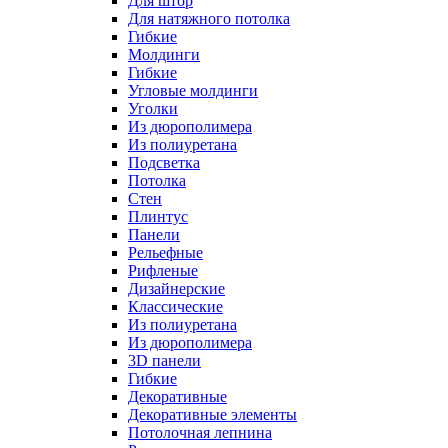
Для штор
Для натяжного потолка
Гибкие
Молдинги
Гибкие
Угловые молдинги
Уголки
Из дюрополимера
Из полиуретана
Подсветка
Потолка
Стен
Плинтус
Панели
Рельефные
Рифленые
Дизайнерские
Классические
Из полиуретана
Из дюрополимера
3D панели
Гибкие
Декоративные
Декоративные элементы
Потолочная лепнина