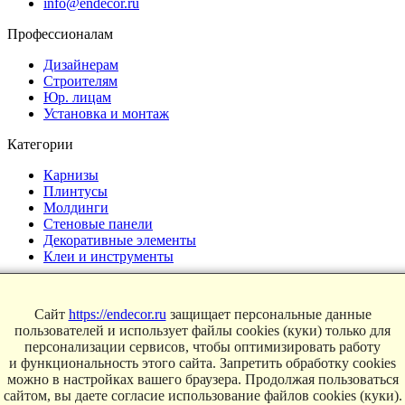
info@endecor.ru
Профессионалам
Дизайнерам
Строителям
Юр. лицам
Установка и монтаж
Категории
Карнизы
Плинтусы
Молдинги
Стеновые панели
Декоративные элементы
Клеи и инструменты
Страницы
Сайт
https://endecor.ru
защищает персональные данные
Интерьеры
пользователей и использует файлы cookies (куки) только для
Блог
персонализации сервисов, чтобы оптимизировать работу
Магазин
и функциональность этого сайта. Запретить обработку cookies
можно в настройках вашего браузера. Продолжая пользоваться
О компании
сайтом, вы даете согласие использование файлов cookies (куки).