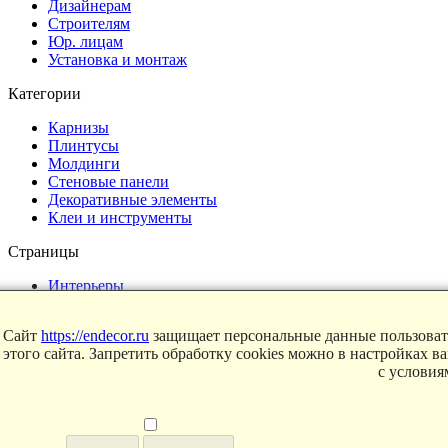
Дизайнерам
Строителям
Юр. лицам
Установка и монтаж
Категории
Карнизы
Плинтусы
Молдинги
Стеновые панели
Декоративные элементы
Клеи и инструменты
Страницы
Интерьеры
Блог
Магазин
Сайт
https://endecor.ru
защищает персональные данные пользовате
этого сайта. Запретить обработку cookies можно в настройках в
О компании
с услови
Контакты
Условия продаж
Сертификаты