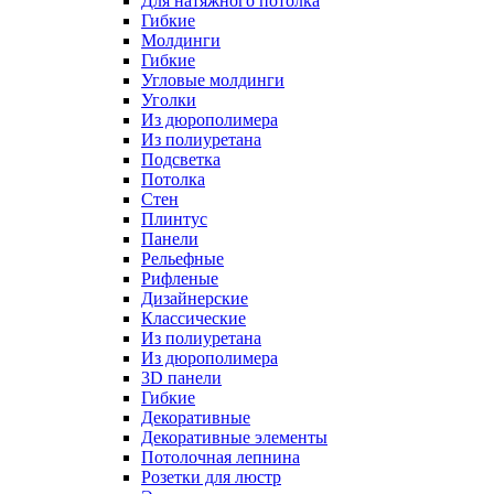
Для натяжного потолка
Гибкие
Молдинги
Гибкие
Угловые молдинги
Уголки
Из дюрополимера
Из полиуретана
Подсветка
Потолка
Стен
Плинтус
Панели
Рельефные
Рифленые
Дизайнерские
Классические
Из полиуретана
Из дюрополимера
3D панели
Гибкие
Декоративные
Декоративные элементы
Потолочная лепнина
Розетки для люстр