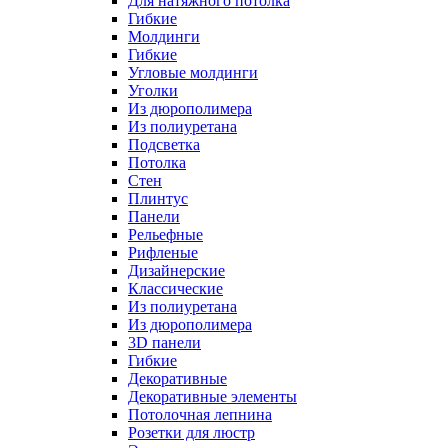
Для натяжного потолка
Гибкие
Молдинги
Гибкие
Угловые молдинги
Уголки
Из дюрополимера
Из полиуретана
Подсветка
Потолка
Стен
Плинтус
Панели
Рельефные
Рифленые
Дизайнерские
Классические
Из полиуретана
Из дюрополимера
3D панели
Гибкие
Декоративные
Декоративные элементы
Потолочная лепнина
Розетки для люстр