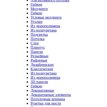
Для натяжного потолка
Гибкие
Молдинги
Гибкие
Угловые молдинги
Уголки
Из дюрополимера
Из полиуретана
Подсветка
Потолка
Стен
Плинтус
Панели
Рельефные
Рифленые
Дизайнерские
Классические
Из полиуретана
Из дюрополимера
3D панели
Гибкие
Декоративные
Декоративные элементы
Потолочная лепнина
Розетки для люстр