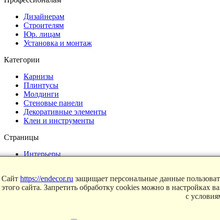
Дизайнерам
Строителям
Юр. лицам
Установка и монтаж
Категории
Карнизы
Плинтусы
Молдинги
Стеновые панели
Декоративные элементы
Клеи и инструменты
Страницы
Интерьеры
Блог
Магазин
Сайт
https://endecor.ru
защищает персональные данные пользовате
этого сайта. Запретить обработку cookies можно в настройках в
О компании
с услови
Контакты
Условия продаж