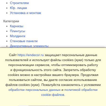
Строителям
Юр. лицам
Установка и монтаж
Категории
Карнизы
Плинтусы
Молдинги
Стеновые панели
Декоративные элементы
Клеи и инструменты
Сайт
https://endecor.ru
защищает персональные данные
Страницы
пользователей и использует файлы cookies (куки) только для
Интерьеры
персонализации сервисов, чтобы оптимизировать работу
Блог
и функциональность этого сайта. Запретить обработку
Магазин
cookies можно в настройках вашего браузера. Продолжая
пользоваться сайтом, вы даете согласие использование
О компании
файлов cookies (куки). Пожалуйста ознакомтесь с условиями
Контакты
обработки персональных данных
и
политикой обработки
Условия продаж
cookie-файлов
.
Сертификаты
© 2025 Endecor. Все права защищены.