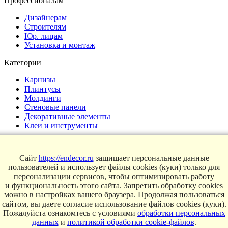
Профессионалам
Дизайнерам
Строителям
Юр. лицам
Установка и монтаж
Категории
Карнизы
Плинтусы
Молдинги
Стеновые панели
Декоративные элементы
Клеи и инструменты
Страницы
Сайт
https://endecor.ru
защищает персональные данные
Интерьеры
пользователей и использует файлы cookies (куки) только для
Блог
персонализации сервисов, чтобы оптимизировать работу
Магазин
и функциональность этого сайта. Запретить обработку cookies
можно в настройках вашего браузера. Продолжая пользоваться
О компании
сайтом, вы даете согласие использование файлов cookies (куки).
Контакты
Пожалуйста ознакомтесь с условиями
обработки персональных
Условия продаж
данных
и
политикой обработки cookie-файлов
.