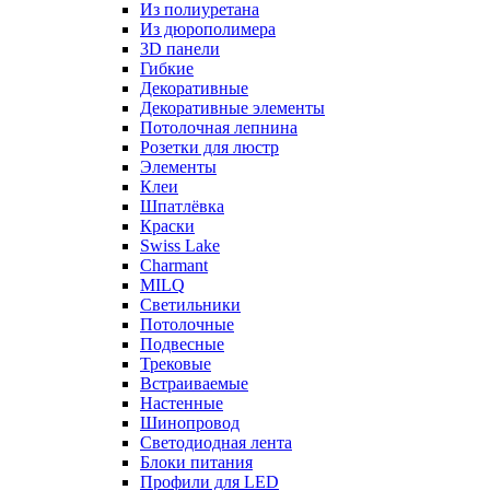
Из полиуретана
Из дюрополимера
3D панели
Гибкие
Декоративные
Декоративные элементы
Потолочная лепнина
Розетки для люстр
Элементы
Клеи
Шпатлёвка
Краски
Swiss Lake
Charmant
MILQ
Светильники
Потолочные
Подвесные
Трековые
Встраиваемые
Настенные
Шинопровод
Светодиодная лента
Блоки питания
Профили для LED