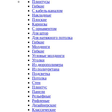
Плинтусы
Гибкие
C кабель-каналом
Накладные
Плоские
Карнизы
С орнаментом
Для штор
Для натяжного потолка
Гибкие
Молдинги
Гибкие
Угловые молдинги
Уголки
Из дюрополимера
Из полиуретана
Подсветка
Потолка
Стен
Плинтус
Панели
Рельефные
Рифленые
Дизайнерские
Классические