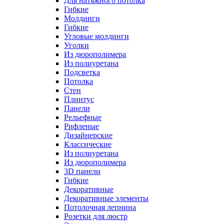
Для натяжного потолка
Гибкие
Молдинги
Гибкие
Угловые молдинги
Уголки
Из дюрополимера
Из полиуретана
Подсветка
Потолка
Стен
Плинтус
Панели
Рельефные
Рифленые
Дизайнерские
Классические
Из полиуретана
Из дюрополимера
3D панели
Гибкие
Декоративные
Декоративные элементы
Потолочная лепнина
Розетки для люстр