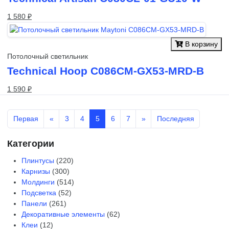
1 580 ₽
В корзину
Потолочный светильник
Technical Hoop C086CM-GX53-MRD-B
1 590 ₽
Первая
«
3
4
5
6
7
»
Последняя
Категории
Плинтусы
(220)
Карнизы
(300)
Молдинги
(514)
Подсветка
(52)
Панели
(261)
Декоративные элементы
(62)
Клеи
(12)