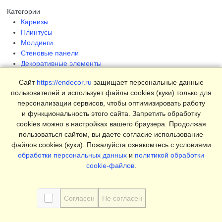
Категории
Карнизы
Плинтусы
Молдинги
Стеновые панели
Декоративные элементы
Клеи и инструменты
Сайт
https://endecor.ru
защищает персональные данные
Страницы
пользователей и использует файлы cookies (куки) только для
Интерьеры
персонализации сервисов, чтобы оптимизировать работу
Блог
и функциональность этого сайта. Запретить обработку
Магазин
cookies можно в настройках вашего браузера. Продолжая
пользоваться сайтом, вы даете согласие использование
О компании
файлов cookies (куки). Пожалуйста ознакомтесь с условиями
Контакты
обработки персональных данных
и
политикой обработки
Условия продаж
cookie-файлов
.
Сертификаты
© 2025 Endecor. Все права защищены.
Согласен
Не согласен
Политика конфиденциальности
,
Политика использование
Cookie
,
Согласие на обработку персональных данных
,
Согласие на рассылку рекламы
,
Пользовательское соглашение