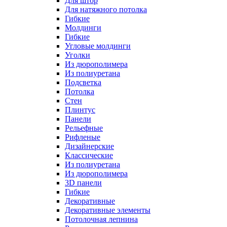
Для штор
Для натяжного потолка
Гибкие
Молдинги
Гибкие
Угловые молдинги
Уголки
Из дюрополимера
Из полиуретана
Подсветка
Потолка
Стен
Плинтус
Панели
Рельефные
Рифленые
Дизайнерские
Классические
Из полиуретана
Из дюрополимера
3D панели
Гибкие
Декоративные
Декоративные элементы
Потолочная лепнина