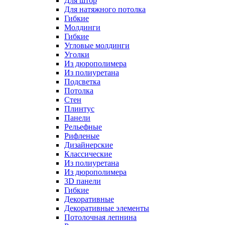
Для штор
Для натяжного потолка
Гибкие
Молдинги
Гибкие
Угловые молдинги
Уголки
Из дюрополимера
Из полиуретана
Подсветка
Потолка
Стен
Плинтус
Панели
Рельефные
Рифленые
Дизайнерские
Классические
Из полиуретана
Из дюрополимера
3D панели
Гибкие
Декоративные
Декоративные элементы
Потолочная лепнина