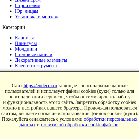
Строителям
Юр. лицам
Установка и монтаж
Категории
Карнизы
Плинтусы
Молдинги
Стеновые панели
Декоративные элементы
Клеи и инструменты
Страницы
Сайт
https://endecor.ru
защищает персональные данные
Интерьеры
пользователей и использует файлы cookies (куки) только для
Блог
персонализации сервисов, чтобы оптимизировать работу
Магазин
и функциональность этого сайта. Запретить обработку cookies
можно в настройках вашего браузера. Продолжая пользоваться
О компании
сайтом, вы даете согласие использование файлов cookies (куки).
Контакты
Пожалуйста ознакомтесь с условиями
обработки персональных
Условия продаж
данных
и
политикой обработки cookie-файлов
.
Сертификаты