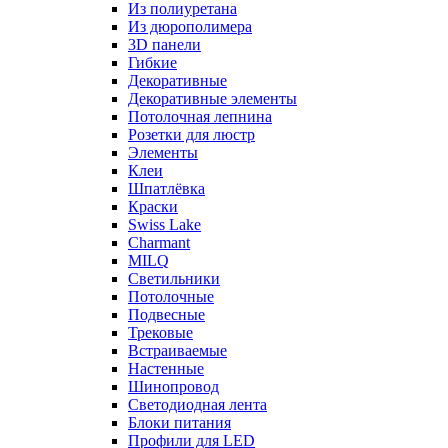
Из полиуретана
Из дюрополимера
3D панели
Гибкие
Декоративные
Декоративные элементы
Потолочная лепнина
Розетки для люстр
Элементы
Клеи
Шпатлёвка
Краски
Swiss Lake
Charmant
MILQ
Светильники
Потолочные
Подвесные
Трековые
Встраиваемые
Настенные
Шинопровод
Светодиодная лента
Блоки питания
Профили для LED