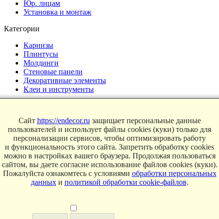
Юр. лицам
Установка и монтаж
Категории
Карнизы
Плинтусы
Молдинги
Стеновые панели
Декоративные элементы
Клеи и инструменты
Страницы
Сайт
https://endecor.ru
защищает персональные данные
Интерьеры
пользователей и использует файлы cookies (куки) только для
Блог
персонализации сервисов, чтобы оптимизировать работу
Магазин
и функциональность этого сайта. Запретить обработку cookies
можно в настройках вашего браузера. Продолжая пользоваться
О компании
сайтом, вы даете согласие использование файлов cookies (куки).
Пожалуйста ознакомтесь с условиями
обработки персональных
Контакты
данных
и
политикой обработки cookie-файлов
.
Условия продаж
Сертификаты
© 2025 Endecor. Все права защищены.
Политика конфиденциальности
,
Политика использование