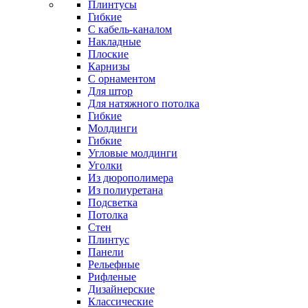
Плинтусы
Гибкие
C кабель-каналом
Накладные
Плоские
Карнизы
С орнаментом
Для штор
Для натяжного потолка
Гибкие
Молдинги
Гибкие
Угловые молдинги
Уголки
Из дюрополимера
Из полиуретана
Подсветка
Потолка
Стен
Плинтус
Панели
Рельефные
Рифленые
Дизайнерские
Классические