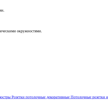
ми.
рическими окружностями.
люстры
Розетки потолочные декоративные
Потолочные розетки и