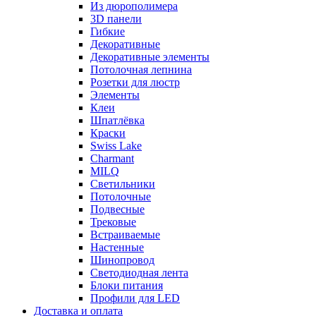
Из дюрополимера
3D панели
Гибкие
Декоративные
Декоративные элементы
Потолочная лепнина
Розетки для люстр
Элементы
Клеи
Шпатлёвка
Краски
Swiss Lake
Charmant
MILQ
Светильники
Потолочные
Подвесные
Трековые
Встраиваемые
Настенные
Шинопровод
Светодиодная лента
Блоки питания
Профили для LED
Доставка и оплата