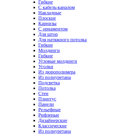
Гибкие
C кабель-каналом
Накладные
Плоские
Карнизы
С орнаментом
Для штор
Для натяжного потолка
Гибкие
Молдинги
Гибкие
Угловые молдинги
Уголки
Из дюрополимера
Из полиуретана
Подсветка
Потолка
Стен
Плинтус
Панели
Рельефные
Рифленые
Дизайнерские
Классические
Из полиуретана