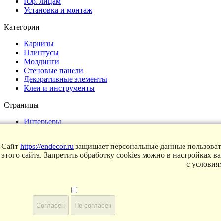
Юр. лицам
Установка и монтаж
Категории
Карнизы
Плинтусы
Молдинги
Стеновые панели
Декоративные элементы
Клеи и инструменты
Страницы
Интерьеры
Блог
Магазин
Сайт
https://endecor.ru
защищает персональные данные пользовате
этого сайта. Запретить обработку cookies можно в настройках в
О компании
с услови
Контакты
Условия продаж
Сертификаты
Согласен
Не согласен
© 2025 Endecor. Все права защищены.
Политика конфиденциальности
,
Политика использование Cook