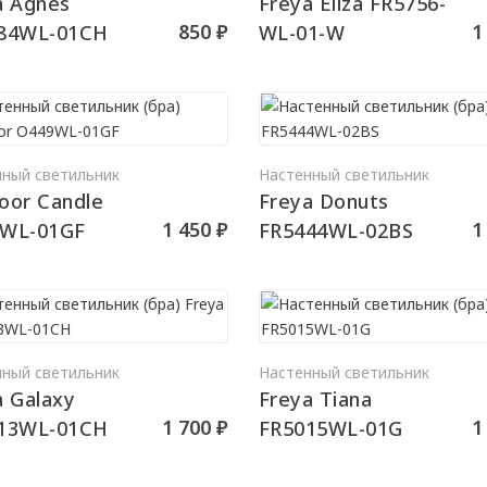
a Agnes
Freya Eliza FR5756-
850 ₽
1
84WL-01CH
WL-01-W
В КОРЗИНУ
В КО
нный светильник
Настенный светильник
oor Candle
Freya Donuts
1 450 ₽
1
WL-01GF
FR5444WL-02BS
В КОРЗИНУ
В КО
нный светильник
Настенный светильник
a Galaxy
Freya Tiana
1 700 ₽
1
13WL-01CH
FR5015WL-01G