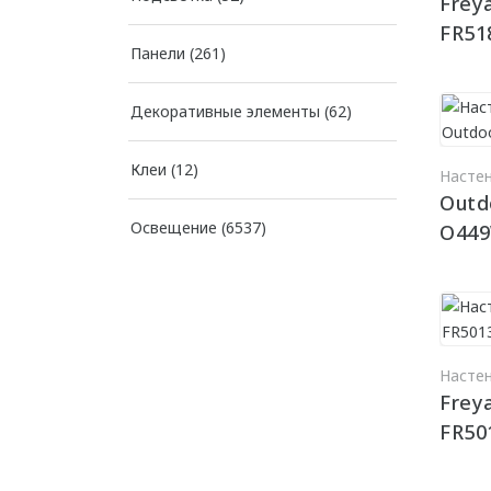
Frey
FR51
Панели
(261)
Декоративные элементы
(62)
Клеи
(12)
Насте
Outd
Освещение
(6537)
O449
Насте
Frey
FR50