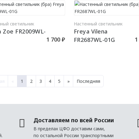
В КОРЗИНУ
В КО
нный светильник
Настенный светильник
a Zoe FR2009WL-
Freya Vilena
1 700 ₽
1
FR2687WL-01G
ая
«
1
2
3
4
5
»
Последняя
Доставляем по всей России
В пределах ЦФО доставим сами,
й.
по остальной России транспортными