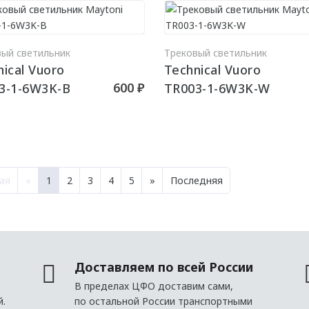
В КОРЗИНУ
В КО
вый светильник
Трековый светильник
ical Vuoro
Technical Vuoro
600 ₽
3-1-6W3K-B
TR003-1-6W3K-W
ая
«
1
2
3
4
5
»
Последняя
Доставляем по всей России
В пределах ЦФО доставим сами,
й.
по остальной России транспортными