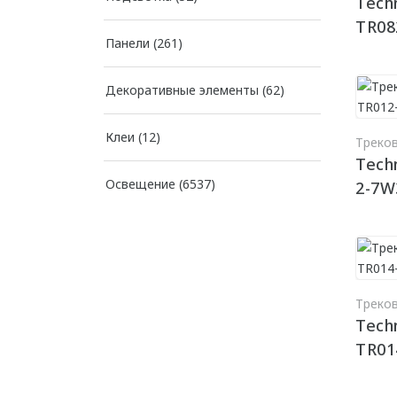
Techn
TR08
Панели
(261)
Декоративные элементы
(62)
Клеи
(12)
Треко
Techn
Освещение
(6537)
2-7W
Треко
Techn
TR01