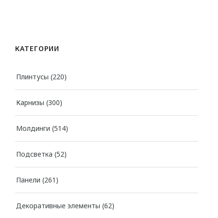
Декоративные
ДЕКОРАТИВНЫЕ ЭЛЕМЕНТЫ
КАТЕГОРИИ
Потолочная лепнина
Розетки для люстр
Плинтусы
(220)
Элементы
Карнизы
(300)
КЛЕИ
Молдинги
(514)
Шпатлёвка
Подсветка
(52)
КРАСКИ
Панели
(261)
Swiss Lake
Декоративные элементы
(62)
Charmant