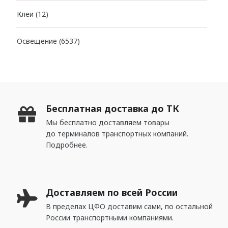
MILQ
Клеи
(12)
СВЕТИЛЬНИКИ
Освещение
(6537)
Потолочные
Подвесные
Трековые
Бесплатная доставка до ТК
Встраиваемые
Мы бесплатно доставляем товары
до терминалов транспортных компаний.
Настенные
Подробнее.
Шинопровод
Светодиодная лента
Доставляем по всей России
Блоки питания
В пределах ЦФО доставим сами, по остальной
Профили для LED
России транспортными компаниями.