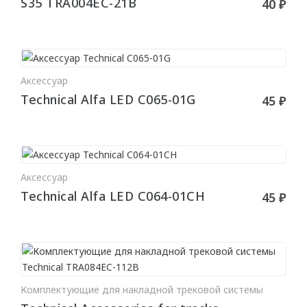
S35 TRA004EC-21B
40 ₽
MILQ
СВЕТИЛЬНИКИ
Аксессуар
В КОРЗИНУ
Потолочные
Technical Alfa LED C065-01G
45 ₽
Подвесные
Трековые
Встраиваемые
Аксессуар
В КОРЗИНУ
Настенные
Technical Alfa LED C064-01CH
45 ₽
Шинопровод
Светодиодная лента
Блоки питания
Профили для LED
Комплектующие для накладной трековой системы
В КОРЗИНУ