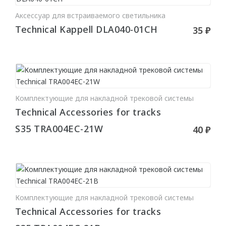
Декоративные
Аксессуар для встраиваемого светильника
В КОРЗИНУ
Technical Kappell DLA040-01CH
35 ₽
ДЕКОРАТИВНЫЕ ЭЛЕМЕНТЫ
Потолочная лепнина
Розетки для люстр
Элементы
Комплектующие для накладной трековой системы
В КОРЗИНУ
Technical Accessories for tracks
КЛЕИ
S35 TRA004EC-21W
40 ₽
Шпатлёвка
КРАСКИ
Комплектующие для накладной трековой системы
В КОРЗИНУ
Swiss Lake
Technical Accessories for tracks
Charmant