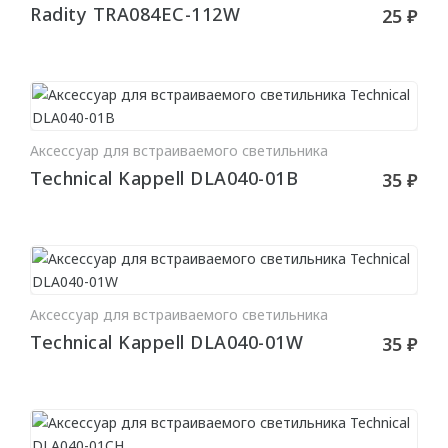
Стен
Radity TRA084EC-112W
25 ₽
Плинтус
ПАНЕЛИ
Рельефные
Аксессуар для встраиваемого светильника
В КОРЗИНУ
Рифленые
Technical Kappell DLA040-01B
35 ₽
Дизайнерские
Классические
Из полиуретана
Аксессуар для встраиваемого светильника
Из дюрополимера
В КОРЗИНУ
Technical Kappell DLA040-01W
35 ₽
3D ПАНЕЛИ
Гибкие