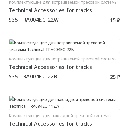
Комплектующие для встраиваемой трековой системы
В КОРЗИНУ
Для натяжного потолка
Technical Accessories for tracks
Гибкие
S35 TRA004EC-22W
15 ₽
МОЛДИНГИ
Гибкие
Угловые молдинги
Комплектующие для встраиваемой трековой системы
В КОРЗИНУ
Technical Accessories for tracks
Уголки
S35 TRA004EC-22B
25 ₽
Из дюрополимера
Из полиуретана
ПОДСВЕТКА
Комплектующие для накладной трековой системы
В КОРЗИНУ
Потолка
Technical Accessories for tracks