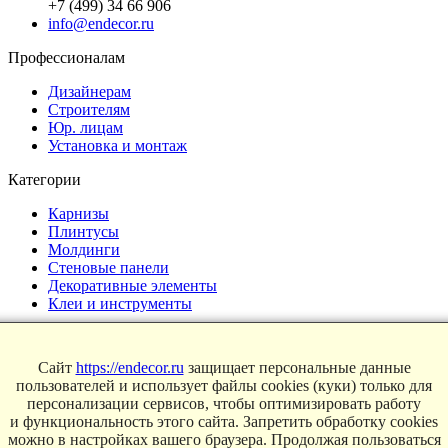
+7 (499) 34 66 906
info@endecor.ru
Профессионалам
Дизайнерам
Строителям
Юр. лицам
Установка и монтаж
Категории
Карнизы
Плинтусы
Молдинги
Стеновые панели
Декоративные элементы
Клеи и инструменты
Страницы
Сайт
https://endecor.ru
защищает персональные данные
Интерьеры
пользователей и использует файлы cookies (куки) только для
Блог
персонализации сервисов, чтобы оптимизировать работу
Магазин
и функциональность этого сайта. Запретить обработку cookies
можно в настройках вашего браузера. Продолжая пользоваться
О компании