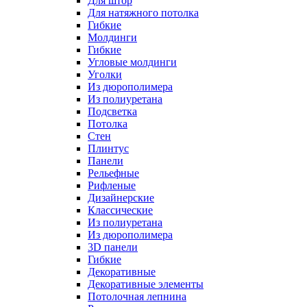
Для штор
Для натяжного потолка
Гибкие
Молдинги
Гибкие
Угловые молдинги
Уголки
Из дюрополимера
Из полиуретана
Подсветка
Потолка
Стен
Плинтус
Панели
Рельефные
Рифленые
Дизайнерские
Классические
Из полиуретана
Из дюрополимера
3D панели
Гибкие
Декоративные
Декоративные элементы
Потолочная лепнина