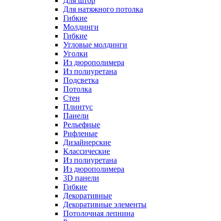
Для штор
Для натяжного потолка
Гибкие
Молдинги
Гибкие
Угловые молдинги
Уголки
Из дюрополимера
Из полиуретана
Подсветка
Потолка
Стен
Плинтус
Панели
Рельефные
Рифленые
Дизайнерские
Классические
Из полиуретана
Из дюрополимера
3D панели
Гибкие
Декоративные
Декоративные элементы
Потолочная лепнина