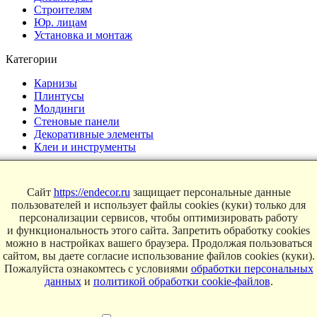
Строителям
Юр. лицам
Установка и монтаж
Категории
Карнизы
Плинтусы
Молдинги
Стеновые панели
Декоративные элементы
Клеи и инструменты
Страницы
Сайт
https://endecor.ru
защищает персональные данные
Интерьеры
пользователей и использует файлы cookies (куки) только для
Блог
персонализации сервисов, чтобы оптимизировать работу
Магазин
и функциональность этого сайта. Запретить обработку cookies
можно в настройках вашего браузера. Продолжая пользоваться
О компании
сайтом, вы даете согласие использование файлов cookies (куки).
Пожалуйста ознакомтесь с условиями
обработки персональных
Контакты
данных
и
политикой обработки cookie-файлов
.
Условия продаж
Сертификаты