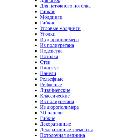
Для штор
Для натяжного потолка
Гибкие
Молдинги
Гибкие
Угловые молдинги
Уголки
Из дюрополимера
Из полиуретана
Подсветка
Потолка
Стен
Плинтус
Панели
Рельефные
Рифленые
Дизайнерские
Классические
Из полиуретана
Из дюрополимера
3D панели
Гибкие
Декоративные
Декоративные элементы
Потолочная лепнина