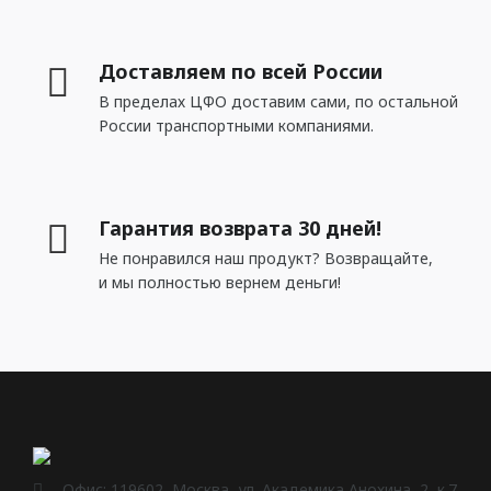
MILQ
Доставляем по всей России
СВЕТИЛЬНИКИ
В пределах ЦФО доставим сами, по остальной
России транспортными компаниями.
Потолочные
Подвесные
Трековые
Гарантия возврата 30 дней!
Встраиваемые
Не понравился наш продукт? Возвращайте,
и мы полностью вернем деньги!
Настенные
Шинопровод
Светодиодная лента
Блоки питания
Профили для LED
Офис: 119602, Москва, ул. Академика Анохина, 2, к.7