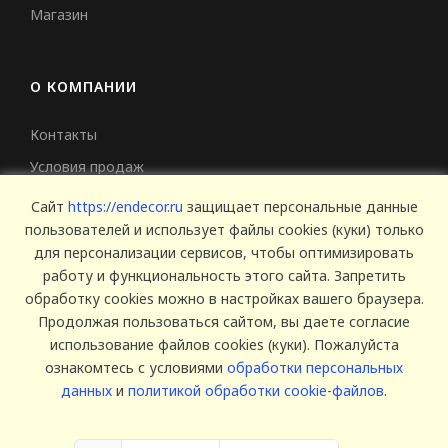
Магазин
О КОМПАНИИ
Контакты
Условия продаж
Сертификаты
Сайт
https://endecor.ru
защищает персональные данные
пользователей и использует файлы cookies (куки) только
для персонализации сервисов, чтобы оптимизировать
работу и функциональность этого сайта. Запретить
обработку cookies можно в настройках вашего браузера.
Продолжая пользоваться сайтом, вы даете согласие
использование файлов cookies (куки). Пожалуйста
© 2025 Endecor. Все права защищены.
ознакомтесь с условиями
обработки персональных
Политика конфиденциальности
,
Политика использование
данных
и
политикой обработки cookie-файлов
.
Cookie
,
Согласие на обработку персональных данных
,
Согласие на рассылку рекламы
,
Пользовательское