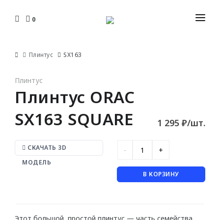
0
КАТАЛОГ
Плинтус
SX163
ДОСТАВКА И ОПЛАТА
ПЛИНТУСЫ
Плинтус
УСТАНОВКА И МОНТАЖ
Плинтус ORAC
Гибкие
ДИЗАЙНЕРАМ
C кабель-каналом
SX163 SQUARE
1 295 ₽/шт.
ЮР. ЛИЦАМ И СТРОИТЕЛЯМ
Накладные
Плоские
КОНТАКТЫ
СКАЧАТЬ 3D
МОДЕЛЬ
КАРНИЗЫ
В КОРЗИНУ
С орнаментом
Для штор
Этот большой, простой плинтус — часть семейства