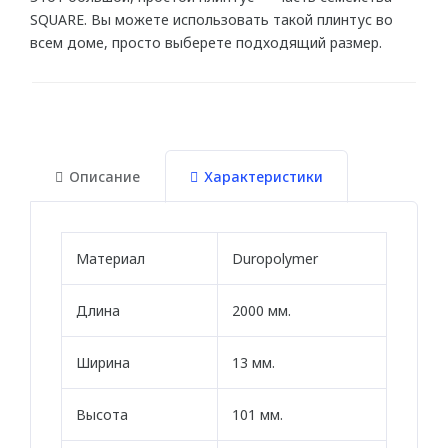
SQUARE. Вы можете использовать такой плинтус во
Для натяжного потолка
всем доме, просто выберете подходящий размер.
Гибкие
МОЛДИНГИ
Гибкие
Описание
Характеристики
Угловые молдинги
Уголки
Материал
Duropolymer
Из дюрополимера
Из полиуретана
Длина
2000 мм.
Ширина
13 мм.
ПОДСВЕТКА
Потолка
Высота
101 мм.