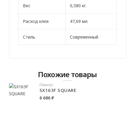
Стен
Вес
0,580 кг.
Плинтус
Расход клея
47,69 мл.
ПАНЕЛИ
Стиль
Современный
Рельефные
Рифленые
Дизайнерские
Похожие товары
Классические
Из полиуретана
Плинтус
SX163F SQUARE
Из дюрополимера
6 686 ₽
3D ПАНЕЛИ
Гибкие