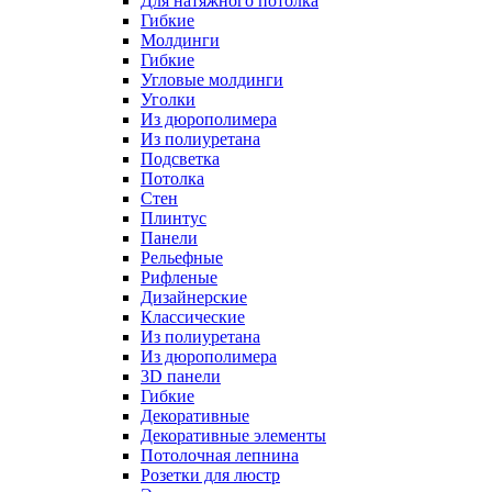
Для натяжного потолка
Гибкие
Молдинги
Гибкие
Угловые молдинги
Уголки
Из дюрополимера
Из полиуретана
Подсветка
Потолка
Стен
Плинтус
Панели
Рельефные
Рифленые
Дизайнерские
Классические
Из полиуретана
Из дюрополимера
3D панели
Гибкие
Декоративные
Декоративные элементы
Потолочная лепнина
Розетки для люстр