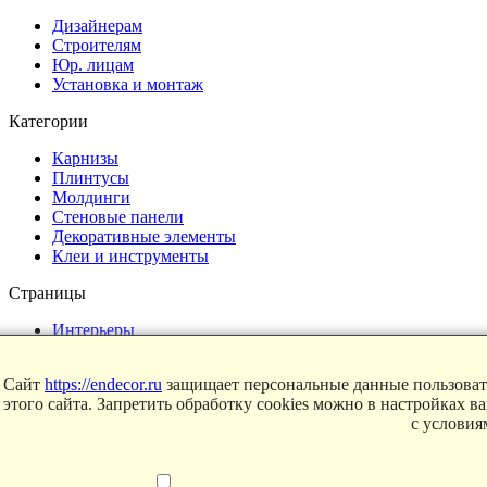
Дизайнерам
Строителям
Юр. лицам
Установка и монтаж
Категории
Карнизы
Плинтусы
Молдинги
Стеновые панели
Декоративные элементы
Клеи и инструменты
Страницы
Интерьеры
Блог
Магазин
Сайт
https://endecor.ru
защищает персональные данные пользовате
этого сайта. Запретить обработку cookies можно в настройках в
О компании
с услови
Контакты
Условия продаж
Сертификаты