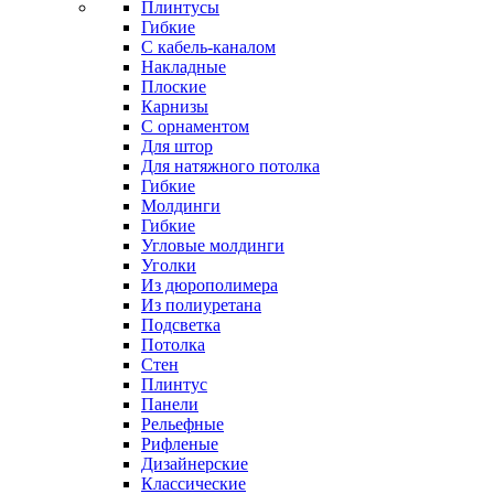
Плинтусы
Гибкие
C кабель-каналом
Накладные
Плоские
Карнизы
С орнаментом
Для штор
Для натяжного потолка
Гибкие
Молдинги
Гибкие
Угловые молдинги
Уголки
Из дюрополимера
Из полиуретана
Подсветка
Потолка
Стен
Плинтус
Панели
Рельефные
Рифленые
Дизайнерские
Классические