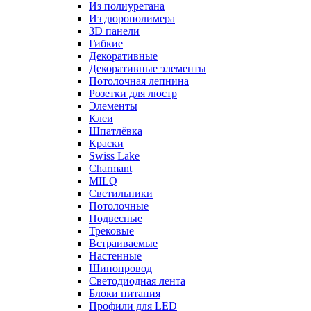
Из полиуретана
Из дюрополимера
3D панели
Гибкие
Декоративные
Декоративные элементы
Потолочная лепнина
Розетки для люстр
Элементы
Клеи
Шпатлёвка
Краски
Swiss Lake
Charmant
MILQ
Светильники
Потолочные
Подвесные
Трековые
Встраиваемые
Настенные
Шинопровод
Светодиодная лента
Блоки питания
Профили для LED