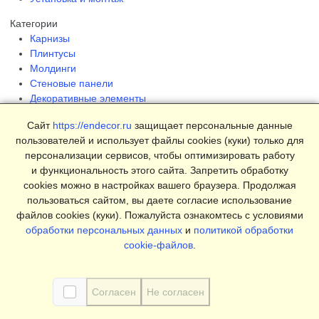
Категории
Карнизы
Плинтусы
Молдинги
Стеновые панели
Декоративные элементы
Клеи и инструменты
Сайт
https://endecor.ru
защищает персональные данные
Страницы
пользователей и использует файлы cookies (куки) только для
Интерьеры
персонализации сервисов, чтобы оптимизировать работу
Блог
и функциональность этого сайта. Запретить обработку
Магазин
cookies можно в настройках вашего браузера. Продолжая
пользоваться сайтом, вы даете согласие использование
О компании
файлов cookies (куки). Пожалуйста ознакомтесь с условиями
Контакты
обработки персональных данных
и
политикой обработки
Условия продаж
cookie-файлов
.
Сертификаты
© 2025 Endecor. Все права защищены.
Согласен
Не согласен
Политика конфиденциальности
,
Политика использование
Cookie
,
Согласие на обработку персональных данных
,