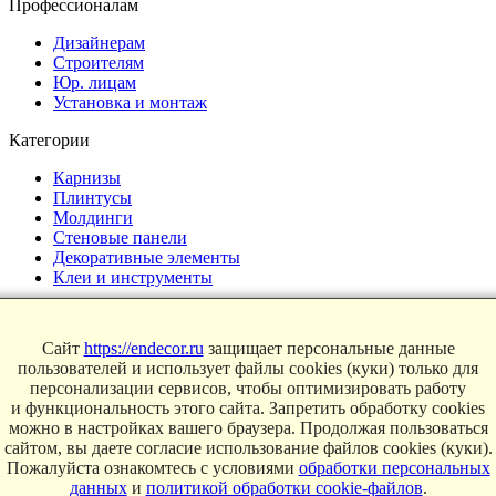
Профессионалам
Дизайнерам
Строителям
Юр. лицам
Установка и монтаж
Категории
Карнизы
Плинтусы
Молдинги
Стеновые панели
Декоративные элементы
Клеи и инструменты
Страницы
Сайт
https://endecor.ru
защищает персональные данные
Интерьеры
пользователей и использует файлы cookies (куки) только для
Блог
персонализации сервисов, чтобы оптимизировать работу
Магазин
и функциональность этого сайта. Запретить обработку cookies
можно в настройках вашего браузера. Продолжая пользоваться
О компании
сайтом, вы даете согласие использование файлов cookies (куки).
Пожалуйста ознакомтесь с условиями
обработки персональных
Контакты
данных
и
политикой обработки cookie-файлов
.
Условия продаж