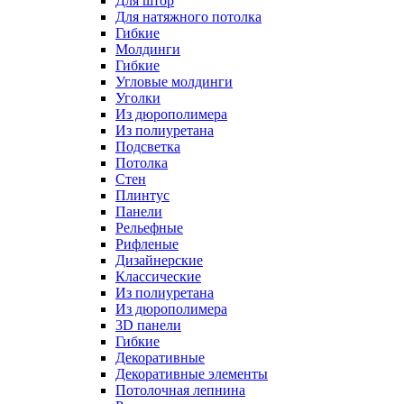
Для штор
Для натяжного потолка
Гибкие
Молдинги
Гибкие
Угловые молдинги
Уголки
Из дюрополимера
Из полиуретана
Подсветка
Потолка
Стен
Плинтус
Панели
Рельефные
Рифленые
Дизайнерские
Классические
Из полиуретана
Из дюрополимера
3D панели
Гибкие
Декоративные
Декоративные элементы
Потолочная лепнина