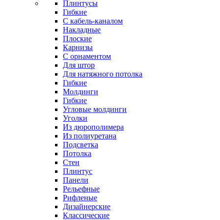
Плинтусы
Гибкие
C кабель-каналом
Накладные
Плоские
Карнизы
С орнаментом
Для штор
Для натяжного потолка
Гибкие
Молдинги
Гибкие
Угловые молдинги
Уголки
Из дюрополимера
Из полиуретана
Подсветка
Потолка
Стен
Плинтус
Панели
Рельефные
Рифленые
Дизайнерские
Классические