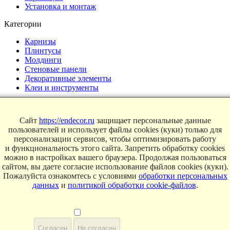
Установка и монтаж
Категории
Карнизы
Плинтусы
Молдинги
Стеновые панели
Декоративные элементы
Клеи и инструменты
Страницы
Сайт
https://endecor.ru
защищает персональные данные
Интерьеры
пользователей и использует файлы cookies (куки) только для
Блог
персонализации сервисов, чтобы оптимизировать работу
Магазин
и функциональность этого сайта. Запретить обработку cookies
можно в настройках вашего браузера. Продолжая пользоваться
О компании
сайтом, вы даете согласие использование файлов cookies (куки).
Контакты
Пожалуйста ознакомтесь с условиями
обработки персональных
Условия продаж
данных
и
политикой обработки cookie-файлов
.
Сертификаты
© 2025 Endecor. Все права защищены.
Политика конфиденциальности
,
Политика использование
Согласен
Не согласен