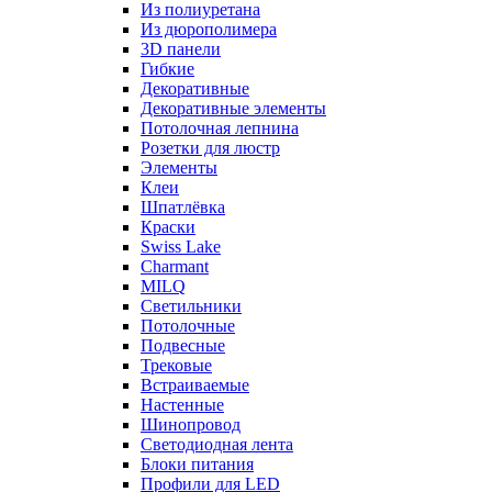
Из полиуретана
Из дюрополимера
3D панели
Гибкие
Декоративные
Декоративные элементы
Потолочная лепнина
Розетки для люстр
Элементы
Клеи
Шпатлёвка
Краски
Swiss Lake
Charmant
MILQ
Светильники
Потолочные
Подвесные
Трековые
Встраиваемые
Настенные
Шинопровод
Светодиодная лента
Блоки питания
Профили для LED