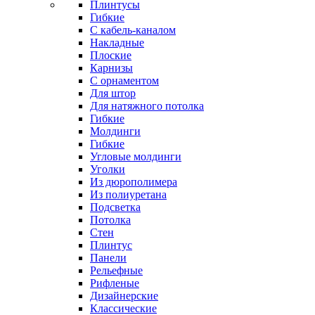
Плинтусы
Гибкие
C кабель-каналом
Накладные
Плоские
Карнизы
С орнаментом
Для штор
Для натяжного потолка
Гибкие
Молдинги
Гибкие
Угловые молдинги
Уголки
Из дюрополимера
Из полиуретана
Подсветка
Потолка
Стен
Плинтус
Панели
Рельефные
Рифленые
Дизайнерские
Классические