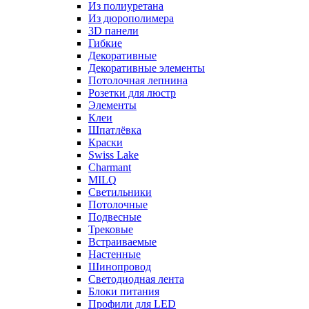
Из полиуретана
Из дюрополимера
3D панели
Гибкие
Декоративные
Декоративные элементы
Потолочная лепнина
Розетки для люстр
Элементы
Клеи
Шпатлёвка
Краски
Swiss Lake
Charmant
MILQ
Светильники
Потолочные
Подвесные
Трековые
Встраиваемые
Настенные
Шинопровод
Светодиодная лента
Блоки питания
Профили для LED