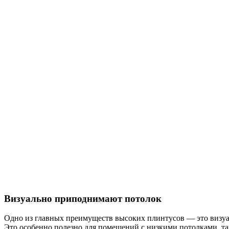
Визуально приподнимают потолок
Одно из главных преимуществ высоких плинтусов — это визуаль
Это особенно полезно для помещений с низкими потолками, т