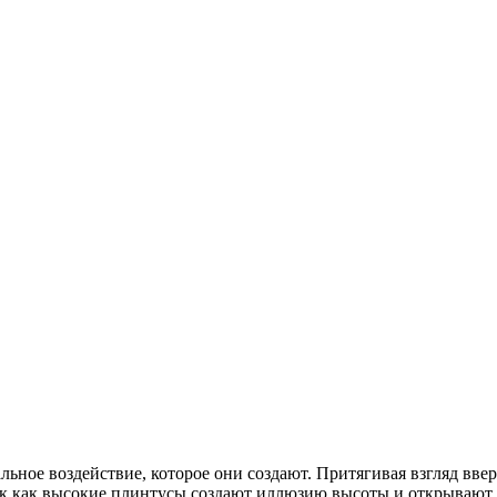
ное воздействие, которое они создают. Притягивая взгляд вверх
ак как высокие плинтусы создают иллюзию высоты и открывают 