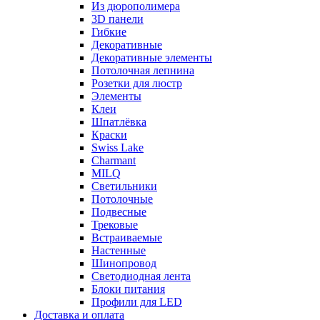
Из дюрополимера
3D панели
Гибкие
Декоративные
Декоративные элементы
Потолочная лепнина
Розетки для люстр
Элементы
Клеи
Шпатлёвка
Краски
Swiss Lake
Charmant
MILQ
Светильники
Потолочные
Подвесные
Трековые
Встраиваемые
Настенные
Шинопровод
Светодиодная лента
Блоки питания
Профили для LED
Доставка и оплата