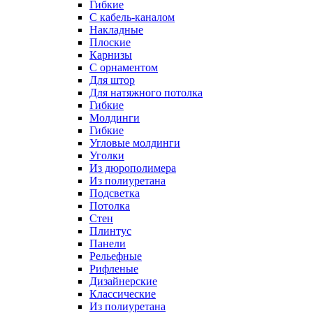
Гибкие
C кабель-каналом
Накладные
Плоские
Карнизы
С орнаментом
Для штор
Для натяжного потолка
Гибкие
Молдинги
Гибкие
Угловые молдинги
Уголки
Из дюрополимера
Из полиуретана
Подсветка
Потолка
Стен
Плинтус
Панели
Рельефные
Рифленые
Дизайнерские
Классические
Из полиуретана