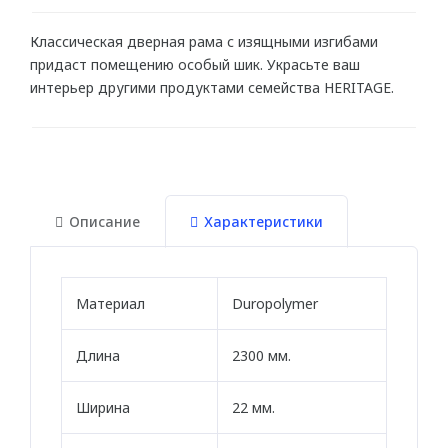
Для натяжного потолка
Классическая дверная рама с изящными изгибами
Гибкие
придаст помещению особый шик. Украсьте ваш
интерьер другими продуктами семейства HERITAGE.
МОЛДИНГИ
Гибкие
Угловые молдинги
Описание
Характеристики
Уголки
Из дюрополимера
Материал
Duropolymer
Из полиуретана
Длина
2300 мм.
ПОДСВЕТКА
Ширина
22 мм.
Потолка