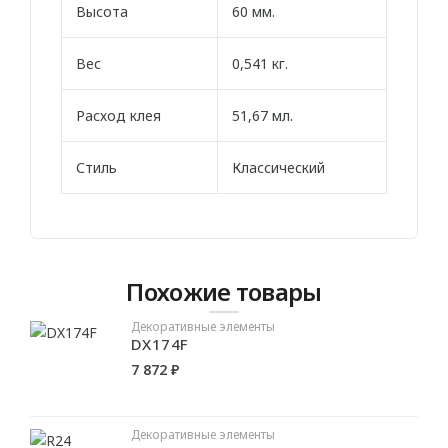
Стен
Высота
60 мм.
Плинтус
Вес
0,541 кг.
ПАНЕЛИ
Расход клея
51,67 мл.
Рельефные
Стиль
Классический
Рифленые
Дизайнерские
Классические
Из полиуретана
Похожие товары
Из дюрополимера
Декоративные элементы
DX174F
7 872 ₽
3D ПАНЕЛИ
Гибкие
Декоративные элементы