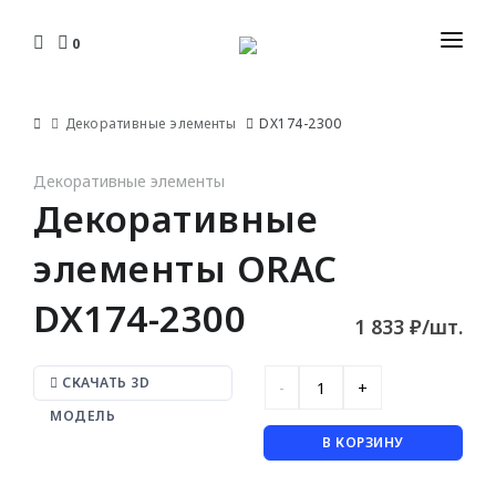
0
КАТАЛОГ
Декоративные элементы
DX174-2300
ДОСТАВКА И ОПЛАТА
ПЛИНТУСЫ
Декоративные элементы
УСТАНОВКА И МОНТАЖ
Декоративные
Гибкие
ДИЗАЙНЕРАМ
C кабель-каналом
элементы ORAC
ЮР. ЛИЦАМ И СТРОИТЕЛЯМ
Накладные
DX174-2300
Плоские
1 833 ₽/шт.
КОНТАКТЫ
СКАЧАТЬ 3D
КАРНИЗЫ
МОДЕЛЬ
С орнаментом
В КОРЗИНУ
Для штор