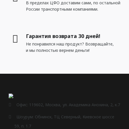
В пределах ЦФО доставим сами, по остальной
MILQ
России транспортными компаниями.
СВЕТИЛЬНИКИ
Гарантия возврата 30 дней!
Потолочные
Не понравился наш продукт? Возвращайте,
Подвесные
и мы полностью вернем деньги!
Трековые
Встраиваемые
Настенные
Шинопровод
Светодиодная лента
Офис: 119602, Москва, ул. Академика Анохина, 2, к.7
Блоки питания
Шоурум: Обнинск, ТЦ Северный, Киевское шоссе
Профили для LED
59, п. 1.7