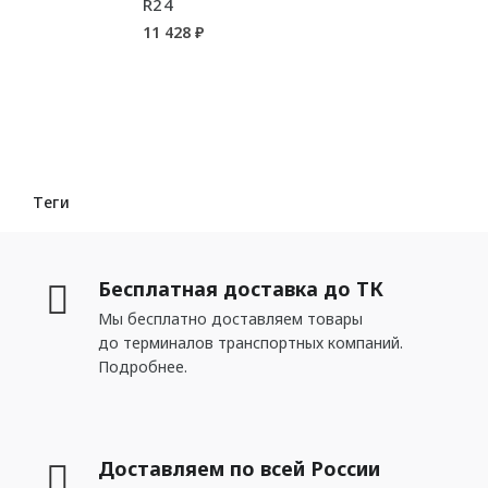
R24
Декоративные
11 428 ₽
ДЕКОРАТИВНЫЕ ЭЛЕМЕНТЫ
Потолочная лепнина
Розетки для люстр
Элементы
Теги
КЛЕИ
Бесплатная доставка до ТК
Шпатлёвка
Мы бесплатно доставляем товары
до терминалов транспортных компаний.
Подробнее.
КРАСКИ
Swiss Lake
Доставляем по всей России
Charmant