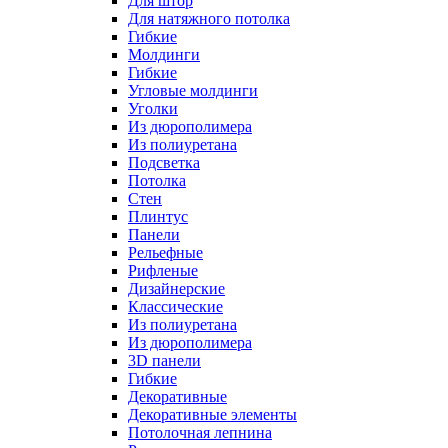
Для штор
Для натяжного потолка
Гибкие
Молдинги
Гибкие
Угловые молдинги
Уголки
Из дюрополимера
Из полиуретана
Подсветка
Потолка
Стен
Плинтус
Панели
Рельефные
Рифленые
Дизайнерские
Классические
Из полиуретана
Из дюрополимера
3D панели
Гибкие
Декоративные
Декоративные элементы
Потолочная лепнина