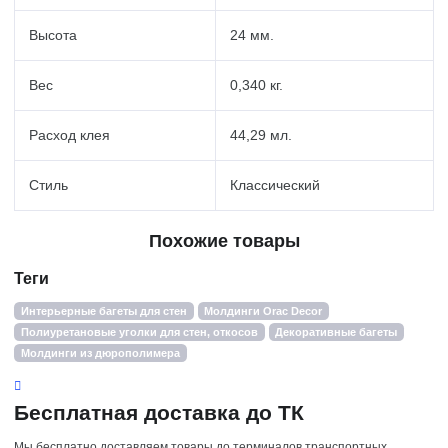
Высота
24 мм.
Вес
0,340 кг.
Расход клея
44,29 мл.
Стиль
Классический
Похожие товары
Теги
Интерьерные багеты для стен
Молдинги Orac Decor
Полиуретановые уголки для стен, откосов
Декоративные багеты
Молдинги из дюрополимера
Бесплатная доставка до ТК
Мы бесплатно доставляем товары до терминалов транспортных