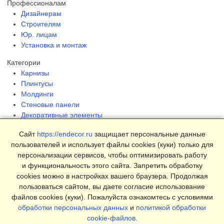
Профессионалам
Дизайнерам
Строителям
Юр. лицам
Установка и монтаж
Категории
Карнизы
Плинтусы
Молдинги
Стеновые панели
Декоративные элементы
Клеи и инструменты
Сайт
https://endecor.ru
защищает персональные данные
Страницы
пользователей и использует файлы cookies (куки) только для
Интерьеры
персонализации сервисов, чтобы оптимизировать работу
Блог
и функциональность этого сайта. Запретить обработку
Магазин
cookies можно в настройках вашего браузера. Продолжая
пользоваться сайтом, вы даете согласие использование
О компании
файлов cookies (куки). Пожалуйста ознакомтесь с условиями
Контакты
обработки персональных данных
и
политикой обработки
Условия продаж
cookie-файлов
.
Сертификаты