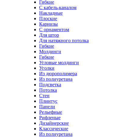
Гибкие
C кабель-каналом
Накладные
Плоские
Карнизы
С орнаментом
Для штор
Для натяжного потолка
Гибкие
Молдинги
Гибкие
Угловые молдинги
Уголки
Из дюрополимера
Из полиуретана
Подсветка
Потолка
Стен
Плинтус
Панели
Рельефные
Рифленые
Дизайнерские
Классические
Из полиуретана