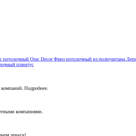
с потолочный Orac Decor
Фриз потолочный из полиуретана
Леп
лочный плинтус
 компаний. Подробнее.
ортными компаниями.
рнем деньги!