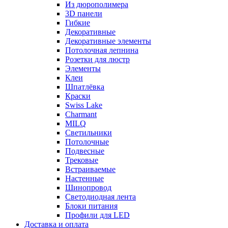
Из дюрополимера
3D панели
Гибкие
Декоративные
Декоративные элементы
Потолочная лепнина
Розетки для люстр
Элементы
Клеи
Шпатлёвка
Краски
Swiss Lake
Charmant
MILQ
Светильники
Потолочные
Подвесные
Трековые
Встраиваемые
Настенные
Шинопровод
Светодиодная лента
Блоки питания
Профили для LED
Доставка и оплата