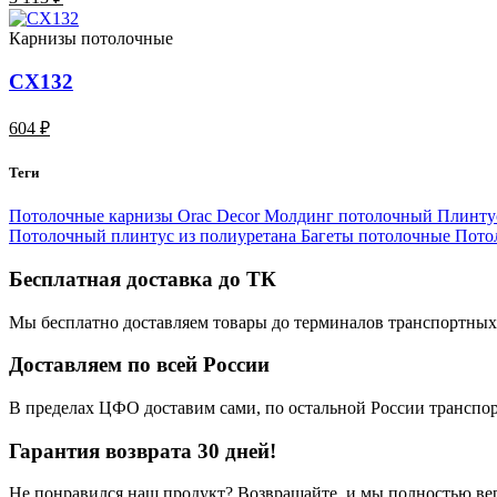
Карнизы потолочные
CX132
604 ₽
Теги
Потолочные карнизы Orac Decor
Молдинг потолочный
Плинту
Потолочный плинтус из полиуретана
Багеты потолочные
Пото
Бесплатная доставка до ТК
Мы бесплатно доставляем товары до терминалов транспортных
Доставляем по всей России
В пределах ЦФО доставим сами, по остальной России трансп
Гарантия возврата 30 дней!
Не понравился наш продукт? Возвращайте, и мы полностью ве