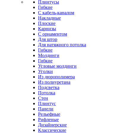
Плинтусы
Гибкие
C кабель-каналом
Накладные
Плоские
Карнизы
С орнаментом
Для штор
Для натяжного потолка
Гибкие
Молдинги
Гибкие
Угловые молдинги
Уголки
Из дюрополимера
Из полиуретана
Подсветка
Потолка
Стен
Плинтус
Панели
Рельефные
Рифленые
Дизайнерские
Классические