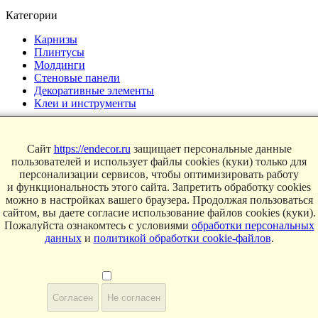
Категории
Карнизы
Плинтусы
Молдинги
Стеновые панели
Декоративные элементы
Клеи и инструменты
Страницы
Сайт
https://endecor.ru
защищает персональные данные
Интерьеры
пользователей и использует файлы cookies (куки) только для
Блог
персонализации сервисов, чтобы оптимизировать работу
Магазин
и функциональность этого сайта. Запретить обработку cookies
можно в настройках вашего браузера. Продолжая пользоваться
О компании
сайтом, вы даете согласие использование файлов cookies (куки).
Контакты
Пожалуйста ознакомтесь с условиями
обработки персональных
Условия продаж
данных
и
политикой обработки cookie-файлов
.
Сертификаты
© 2025 Endecor. Все права защищены.
Политика конфиденциальности
,
Политика использование
Согласен
Не согласен
Cookie
,
Согласие на обработку персональных данных
,
Согласие на рассылку рекламы
,
Пользовательское соглашение