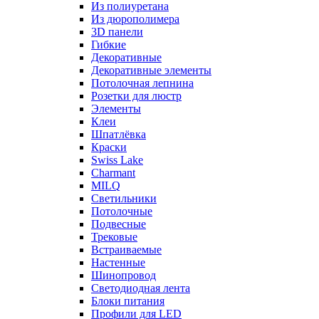
Из полиуретана
Из дюрополимера
3D панели
Гибкие
Декоративные
Декоративные элементы
Потолочная лепнина
Розетки для люстр
Элементы
Клеи
Шпатлёвка
Краски
Swiss Lake
Charmant
MILQ
Светильники
Потолочные
Подвесные
Трековые
Встраиваемые
Настенные
Шинопровод
Светодиодная лента
Блоки питания
Профили для LED