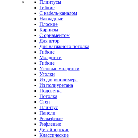
Плинтусы
Гибкие
C кабель-каналом
Накладные
Плоские
Карнизы
С орнаментом
Для штор
Для натяжного потолка
Гибкие
Молдинги
Гибкие
Угловые молдинги
Уголки
Из дюрополимера
Из полиуретана
Подсветка
Потолка
Стен
Плинтус
Панели
Рельефные
Рифленые
Дизайнерские
Классические