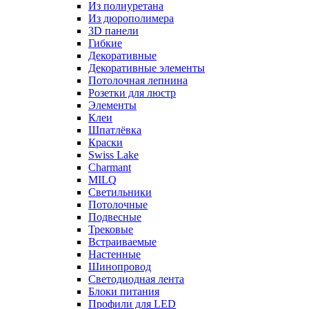
Из полиуретана
Из дюрополимера
3D панели
Гибкие
Декоративные
Декоративные элементы
Потолочная лепнина
Розетки для люстр
Элементы
Клеи
Шпатлёвка
Краски
Swiss Lake
Charmant
MILQ
Светильники
Потолочные
Подвесные
Трековые
Встраиваемые
Настенные
Шинопровод
Светодиодная лента
Блоки питания
Профили для LED