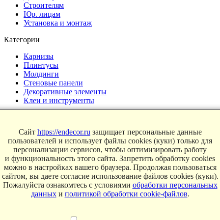
Строителям
Юр. лицам
Установка и монтаж
Категории
Карнизы
Плинтусы
Молдинги
Стеновые панели
Декоративные элементы
Клеи и инструменты
Страницы
Сайт
https://endecor.ru
защищает персональные данные
Интерьеры
пользователей и использует файлы cookies (куки) только для
Блог
персонализации сервисов, чтобы оптимизировать работу
Магазин
и функциональность этого сайта. Запретить обработку cookies
можно в настройках вашего браузера. Продолжая пользоваться
О компании
сайтом, вы даете согласие использование файлов cookies (куки).
Пожалуйста ознакомтесь с условиями
обработки персональных
Контакты
данных
и
политикой обработки cookie-файлов
.
Условия продаж
Сертификаты
© 2025 Endecor. Все права защищены.