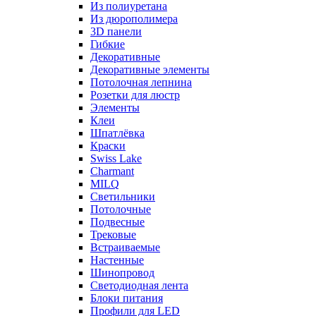
Из полиуретана
Из дюрополимера
3D панели
Гибкие
Декоративные
Декоративные элементы
Потолочная лепнина
Розетки для люстр
Элементы
Клеи
Шпатлёвка
Краски
Swiss Lake
Charmant
MILQ
Светильники
Потолочные
Подвесные
Трековые
Встраиваемые
Настенные
Шинопровод
Светодиодная лента
Блоки питания
Профили для LED