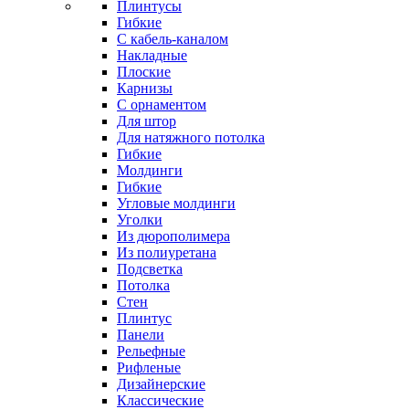
Плинтусы
Гибкие
C кабель-каналом
Накладные
Плоские
Карнизы
С орнаментом
Для штор
Для натяжного потолка
Гибкие
Молдинги
Гибкие
Угловые молдинги
Уголки
Из дюрополимера
Из полиуретана
Подсветка
Потолка
Стен
Плинтус
Панели
Рельефные
Рифленые
Дизайнерские
Классические