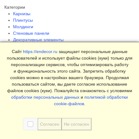
Категории
Карнизы
Плинтусы
Молдинги
Стеновые панели
Декоративные элементы
Клеи и инструменты
Сайт
https://endecor.ru
защищает персональные данные
Страницы
пользователей и использует файлы cookies (куки) только для
Интерьеры
персонализации сервисов, чтобы оптимизировать работу
Блог
и функциональность этого сайта. Запретить обработку
Магазин
cookies можно в настройках вашего браузера. Продолжая
пользоваться сайтом, вы даете согласие использование
О компании
файлов cookies (куки). Пожалуйста ознакомтесь с условиями
Контакты
обработки персональных данных
и
политикой обработки
Условия продаж
cookie-файлов
.
Сертификаты
© 2025 Endecor. Все права защищены.
Согласен
Не согласен
Политика конфиденциальности
,
Политика использование
Cookie
,
Согласие на обработку персональных данных
,
Согласие на рассылку рекламы
,
Пользовательское соглашение