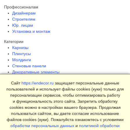
Профессионалам
Дизайнерам
Строителям
Юр. лицам
Установка и монтаж
Категории
Карнизы
Плинтусы
Молдинги
Стеновые панели
Декоративные элементы
Клеи и инструменты
Сайт
https://endecor.ru
защищает персональные данные
Страницы
пользователей и использует файлы cookies (куки) только для
Интерьеры
персонализации сервисов, чтобы оптимизировать работу
Блог
и функциональность этого сайта. Запретить обработку
Магазин
cookies можно в настройках вашего браузера. Продолжая
пользоваться сайтом, вы даете согласие использование
О компании
файлов cookies (куки). Пожалуйста ознакомтесь с условиями
Контакты
обработки персональных данных
и
политикой обработки
Условия продаж