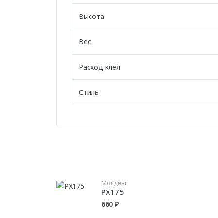
Высота
Вес
Расход клея
Стиль
Молдинг
PX175
660 ₽