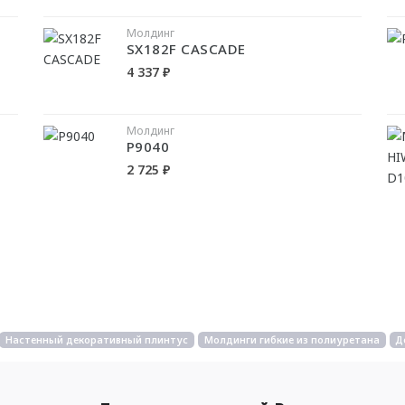
Молдинг
SX182F CASCADE
4 337 ₽
Молдинг
P9040
2 725 ₽
Настенный декоративный плинтус
Молдинги гибкие из полиуретана
Д