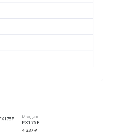
Молдинг
PX175F
4 337 ₽