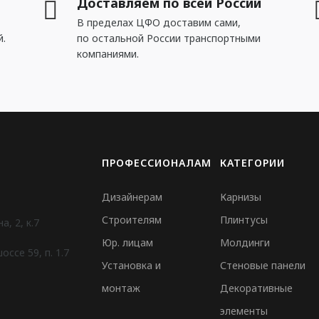
Доставляем по всей России
В пределах ЦФО доставим сами,
й.
по остальной России транспортными
компаниями.
ПРОФЕССИОНАЛАМ
КАТЕГОРИИ
Дизайнерам
Карнизы
Строителям
Плинтусы
, 2, к.7
Юр. лицам
Молдинги
ссе 59, п. 1.7
Установка и
Стеновые панели
монтаж
Декоративные
элементы