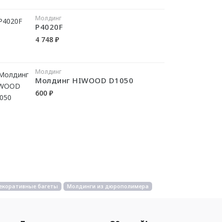
Молдинг
P4020F
4 748 ₽
Молдинг
Молдинг HIWOOD D1050
600 ₽
екоративные багеты
Молдинги из дюрополимера