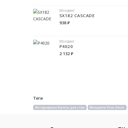
Молдинг
SX182 CASCADE
938 ₽
Молдинг
P4020
2 132 ₽
Теги
Интерьерные багеты для стен
Молдинги Orac Decor